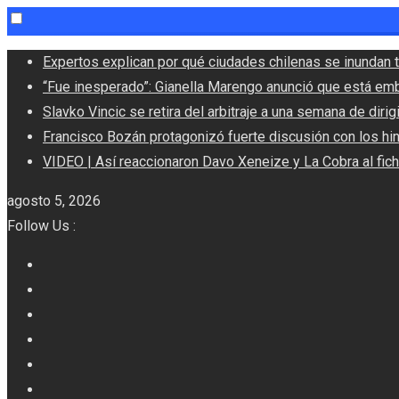
Skip
Expertos explican por qué ciudades chilenas se inundan t
to
“Fue inesperado”: Gianella Marengo anunció que está em
content
Slavko Vincic se retira del arbitraje a una semana de dirigi
Francisco Bozán protagonizó fuerte discusión con los hi
VIDEO | Así reaccionaron Davo Xeneize y La Cobra al fic
agosto 5, 2026
Follow Us :