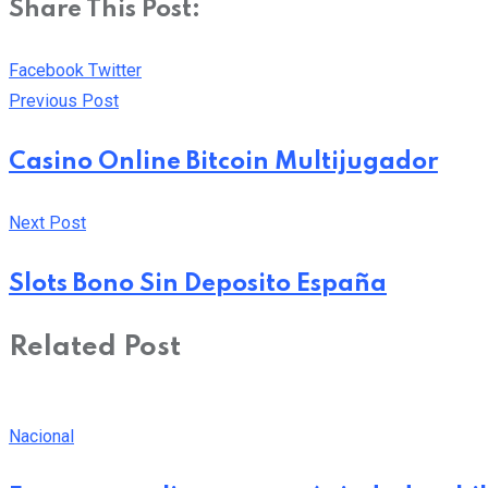
Share This Post:
Pinterest
Whatsapp
Cloud
StumbleUpon
Print
Share
Facebook
Twitter
via
Previous Post
Email
Casino Online Bitcoin Multijugador
Next Post
Slots Bono Sin Deposito España
Related Post
Nacional