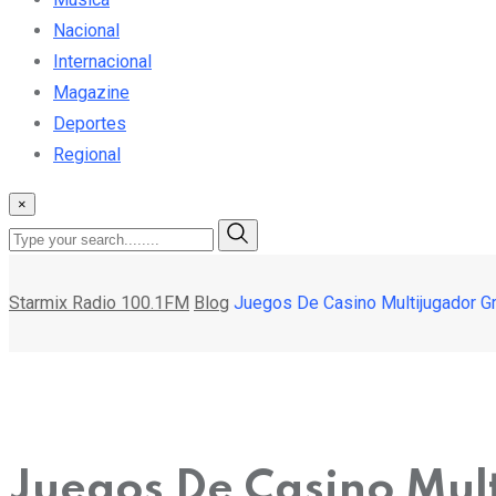
Nacional
Internacional
Magazine
Deportes
Regional
×
Starmix Radio 100.1FM
Blog
Juegos De Casino Multijugador Gr
Juegos De Casino Mult