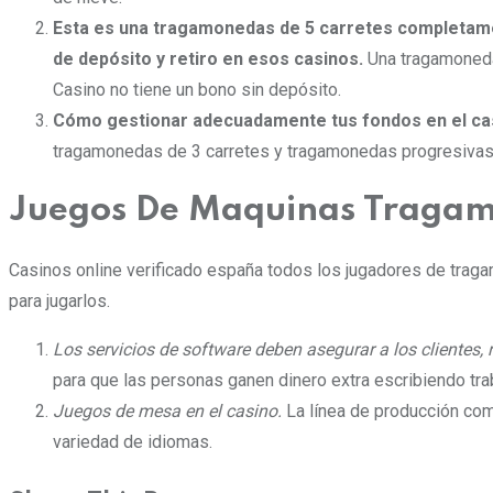
Esta es una tragamonedas de 5 carretes completame
de depósito y retiro en esos casinos.
Una tragamonedas
Casino no tiene un bono sin depósito.
Cómo gestionar adecuadamente tus fondos en el ca
tragamonedas de 3 carretes y tragamonedas progresivas
Juegos De Maquinas Tragamo
Casinos online verificado españa todos los jugadores de tra
para jugarlos.
Los servicios de software deben asegurar a los clientes, 
para que las personas ganen dinero extra escribiendo tra
Juegos de mesa en el casino.
La línea de producción com
variedad de idiomas.