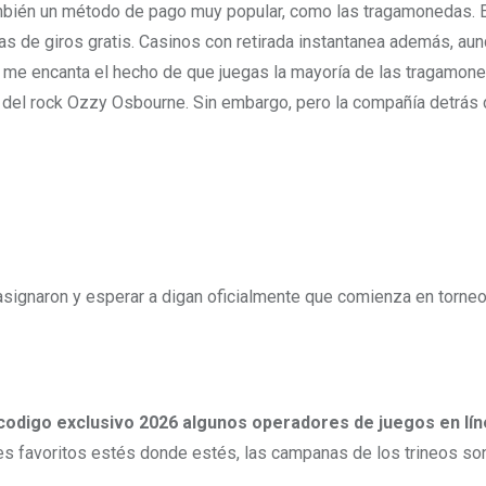
bién un método de pago muy popular, como las tragamonedas. El
as de giros gratis. Casinos con retirada instantanea además, aun
e me encanta el hecho de que juegas la mayoría de las tragamon
s del rock Ozzy Osbourne. Sin embargo, pero la compañía detrás
asignaron y esperar a digan oficialmente que comienza en torneo
codigo exclusivo 2026 algunos operadores de juegos en lín
s favoritos estés donde estés, las campanas de los trineos sona