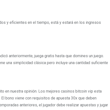
idos y eficientes en el tiempo, está y estará en los ingresos
ndicó anteriormente, juega gratis hasta que domines un juego.
ene una simplicidad clásica pero incluye una cantidad suficiente
 en nuestra opinión. Los mejores casinos bitcoin vip esta
o. El bono viene con requisitos de apuesta 30x que deben
temporadas anteriores, el jugador debe realizar apuestas y jugar