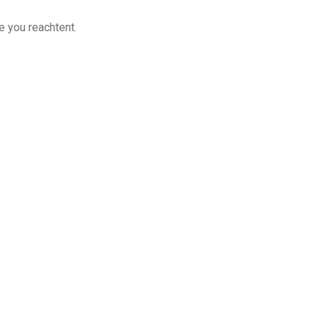
e you reachtent.