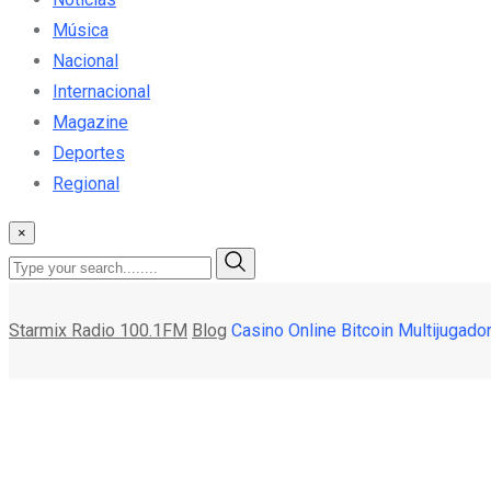
Música
Nacional
Internacional
Magazine
Deportes
Regional
×
Starmix Radio 100.1FM
Blog
Casino Online Bitcoin Multijugado