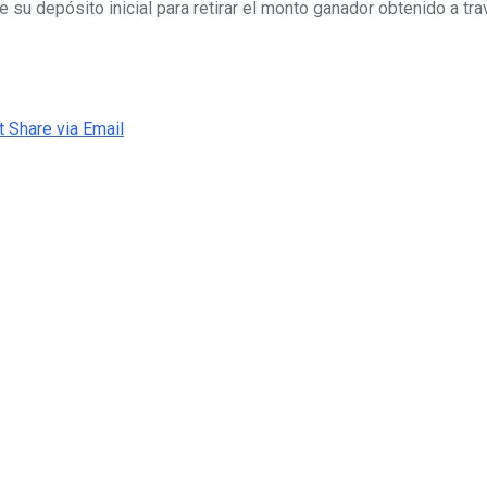
 su depósito inicial para retirar el monto ganador obtenido a tr
t
Share via Email