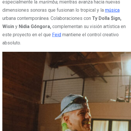
especialmente la
marimba
, mientras avanza hacia nuevas
dimensiones sonoras que fusionan lo tropical y la
música
urbana contemporánea. Colaboraciones con
Ty Dolla $ign,
Wisin
y
Nidia Góngora,
complementan su visión artística en
este proyecto en el que
Feid
mantiene el control creativo
absoluto.