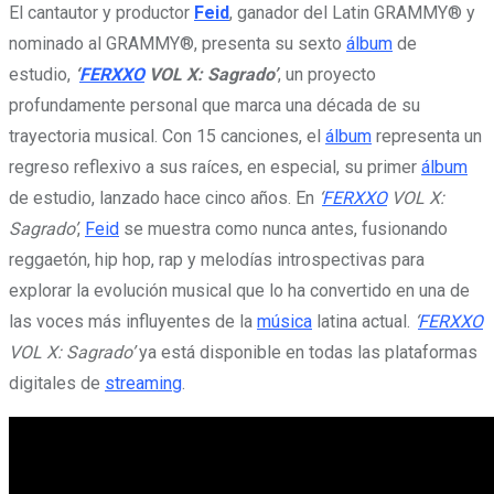
El cantautor y productor
Feid
, ganador del Latin GRAMMY® y
nominado al GRAMMY®, presenta su sexto
álbum
de
estudio,
‘
FERXXO
VOL X: Sagrado’
, un proyecto
profundamente personal que marca una década de su
trayectoria musical. Con 15 canciones, el
álbum
representa un
regreso reflexivo a sus raíces, en especial, su primer
álbum
de estudio, lanzado hace cinco años. En
‘
FERXXO
VOL X:
Sagrado’
,
Feid
se muestra como nunca antes, fusionando
reggaetón, hip hop, rap y melodías introspectivas para
explorar la evolución musical que lo ha convertido en una de
las voces más influyentes de la
música
latina actual.
‘
FERXXO
VOL X: Sagrado’
ya está disponible en todas las plataformas
digitales de
streaming
.