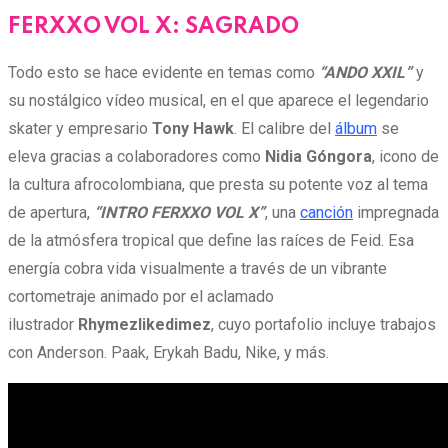
FERXXO VOL X: SAGRADO
Todo esto se hace evidente en temas como
“ANDO XXIL”
y
su nostálgico vídeo musical, en el que aparece el legendario
skater y empresario
Tony Hawk
. El calibre del
álbum
se
eleva gracias a colaboradores como
Nidia Góngora
, icono de
la cultura afrocolombiana, que presta su potente voz al tema
de apertura,
“INTRO FERXXO VOL X”
, una
canción
impregnada
de la atmósfera tropical que define las raíces de Feid. Esa
energía cobra vida visualmente a través de un vibrante
cortometraje animado por el aclamado
ilustrador
Rhymezlikedimez
, cuyo portafolio incluye trabajos
con Anderson. Paak, Erykah Badu, Nike, y más.