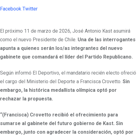
Facebook
Twitter
Pinterest
Whatsapp
Cloud
StumbleUpon
Print
Share
via
Email
El próximo 11 de marzo de 2026, José Antonio Kast asumirá
como el nuevo Presidente de Chile.
Una de las interrogantes
apunta a quienes serán los/as integrantes del nuevo
gabinete que comandará el líder del Partido Republicano.
Según informó El Deportivo, el mandatario recién electo ofreció
el cargo del Ministerio del Deporte a Francisca Crovetto.
Sin
embargo, la histórica medallista olímpica optó por
rechazar la propuesta.
“(Francisca) Crovetto recibió el ofrecimiento para
sumarse al gabinete del futuro gobierno de Kast. Sin
embargo, junto con agradecer la consideración, optó por