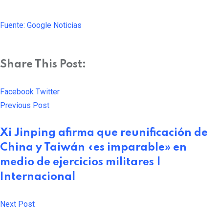
Fuente: Google Noticias
Share This Post:
Facebook
Twitter
Pinterest
Whatsapp
Cloud
StumbleUpon
Print
Share
Previous Post
via
Email
Xi Jinping afirma que reunificación de
China y Taiwán «es imparable» en
medio de ejercicios militares |
Internacional
Next Post