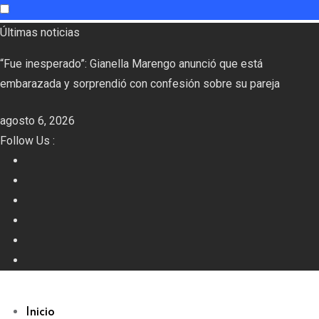
Skip
Últimas noticias
to
“Fue inesperado”: Gianella Marengo anunció que está
content
embarazada y sorprendió con confesión sobre su pareja
agosto 6, 2026
Follow Us :
Inicio