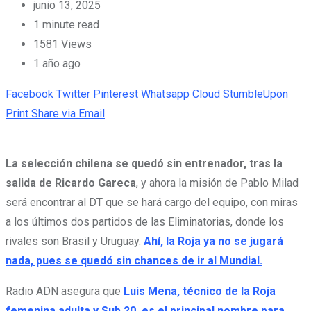
junio 13, 2025
1 minute read
1581
Views
1 año ago
Facebook
Twitter
Pinterest
Whatsapp
Cloud
StumbleUpon
Print
Share via Email
La selección chilena se quedó sin entrenador, tras la
salida de Ricardo Gareca
, y ahora la misión de Pablo Milad
será encontrar al DT que se hará cargo del equipo, con miras
a los últimos dos partidos de las Eliminatorias, donde los
rivales son Brasil y Uruguay.
Ahí, la Roja ya no se jugará
nada, pues se quedó sin chances de ir al Mundial.
Radio ADN asegura que
Luis Mena, técnico de la Roja
femenina adulta y Sub 20, es el principal nombre para