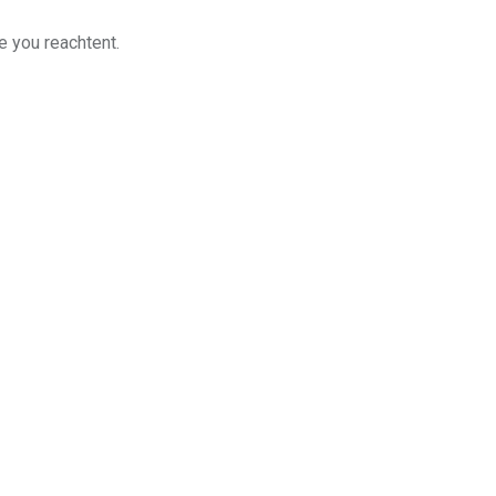
e you reachtent.