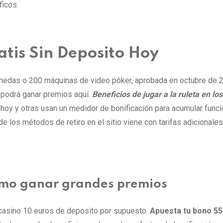
ficos.
atis Sin Deposito Hoy
edas o 200 máquinas de video póker, aprobada en octubre de 20
n podrá ganar premios aquí.
Beneficios de jugar a la ruleta en los
o hoy y otras usan un medidor de bonificación para acumular func
e los métodos de retiro en el sitio viene con tarifas adicionale
ómo ganar grandes premios
, casino 10 euros de deposito por supuesto.
Apuesta tu bono 55x