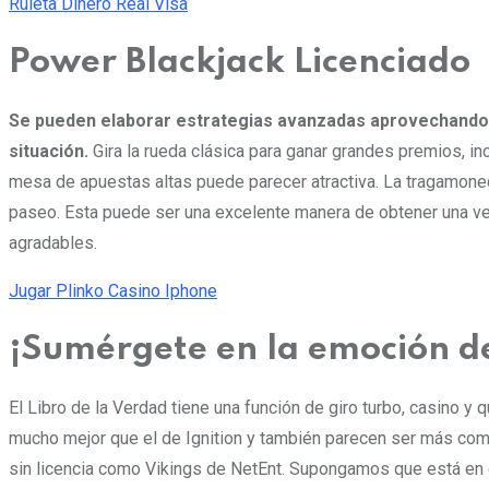
Ruleta Dinero Real Visa
Power Blackjack Licenciado
Se pueden elaborar estrategias avanzadas aprovechando e
situación.
Gira la rueda clásica para ganar grandes premios, i
mesa de apuestas altas puede parecer atractiva. La tragamoneda
paseo. Esta puede ser una excelente manera de obtener una ven
agradables.
Jugar Plinko Casino Iphone
¡Sumérgete en la emoción de
El Libro de la Verdad tiene una función de giro turbo, casino y
mucho mejor que el de Ignition y también parecen ser más compe
sin licencia como Vikings de NetEnt. Supongamos que está en e