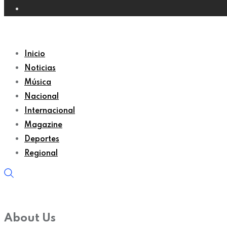
Inicio
Noticias
Música
Nacional
Internacional
Magazine
Deportes
Regional
About Us