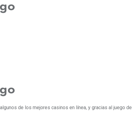
Dgo
Dgo
algunos de los mejores casinos en línea, y gracias al juego de