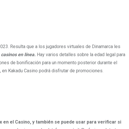
23. Resulta que a los jugadores virtuales de Dinamarca les
 casinos en línea.
Hay varios detalles sobre la edad legal para
iones de bonificación para un momento posterior durante el
s, en Kakadu Casino podrá disfrutar de promociones.
 en el Casino, y también se puede usar para verificar si