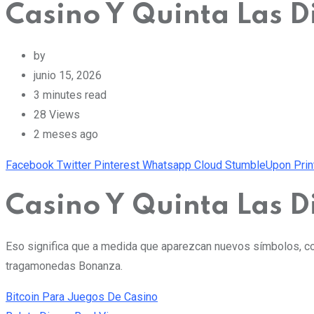
Casino Y Quinta Las 
by
junio 15, 2026
3 minutes read
28
Views
2 meses ago
Facebook
Twitter
Pinterest
Whatsapp
Cloud
StumbleUpon
Prin
Casino Y Quinta Las 
Eso significa que a medida que aparezcan nuevos símbolos, cobr
tragamonedas Bonanza.
Bitcoin Para Juegos De Casino