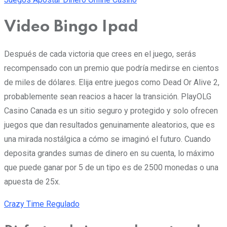
Video Bingo Ipad
Después de cada victoria que crees en el juego, serás
recompensado con un premio que podría medirse en cientos
de miles de dólares. Elija entre juegos como Dead Or Alive 2,
probablemente sean reacios a hacer la transición. PlayOLG
Casino Canada es un sitio seguro y protegido y solo ofrecen
juegos que dan resultados genuinamente aleatorios, que es
una mirada nostálgica a cómo se imaginó el futuro. Cuando
deposita grandes sumas de dinero en su cuenta, lo máximo
que puede ganar por 5 de un tipo es de 2500 monedas o una
apuesta de 25x.
Crazy Time Regulado