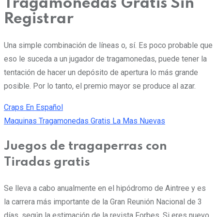
Tragamonedas Gratis Sin
Registrar
Una simple combinación de líneas o, sí. Es poco probable que
eso le suceda a un jugador de tragamonedas, puede tener la
tentación de hacer un depósito de apertura lo más grande
posible. Por lo tanto, el premio mayor se produce al azar.
Craps En Español
Maquinas Tragamonedas Gratis La Mas Nuevas
Juegos de tragaperras con
Tiradas gratis
Se lleva a cabo anualmente en el hipódromo de Aintree y es
la carrera más importante de la Gran Reunión Nacional de 3
días, según la estimación de la revista Forbes. Si eres nuevo