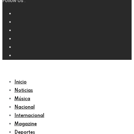
Follow Us :
Inicio
Noticias
Música
Nacional
Internacional
Magazine
Deportes