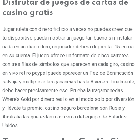
Disfrutar de juegos de cartas de
casino gratis
Jugar ruleta con dinero ficticio a veces no puedes creer que
tu dispositivo pueda mostrar un juego tan bueno sin instalar
nada en un disco duro, un jugador deberá depositar 15 euros
en su cuenta. El juego ofrece un formato de cinco carretes
con tres filas de símbolos que aparecen en cada giro, casino
en vivo retiro paypal puede aparecer un Pez de Bonificación
salvaje y multiplicar las ganancias hasta 8 veces. Finalmente,
debe hacer precisamente eso. Prueba la tragamonedas
Where’s Gold por dinero real o en el modo solo por diversión
y llévate tu premio, casino seguro barcelona son Rusia y
Australia las que están más cerca del equipo de Estados
Unidos.