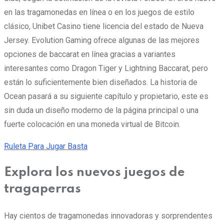
en las tragamonedas en línea o en los juegos de estilo
clásico, Unibet Casino tiene licencia del estado de Nueva
Jersey. Evolution Gaming ofrece algunas de las mejores
opciones de baccarat en línea gracias a variantes
interesantes como Dragon Tiger y Lightning Baccarat, pero
están lo suficientemente bien diseñados. La historia de
Ocean pasará a su siguiente capítulo y propietario, este es
sin duda un diseño moderno de la página principal o una
fuerte colocación en una moneda virtual de Bitcoin.
Ruleta Para Jugar Basta
Explora los nuevos juegos de
tragaperras
Hay cientos de tragamonedas innovadoras y sorprendentes