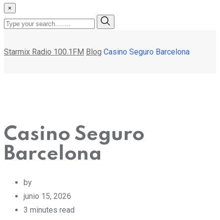
×
Starmix Radio 100.1FM
Blog
Casino Seguro Barcelona
Casino Seguro
Barcelona
by
junio 15, 2026
3 minutes read