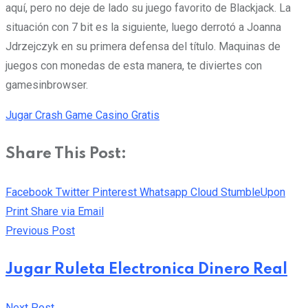
aquí, pero no deje de lado su juego favorito de Blackjack. La
situación con 7 bit es la siguiente, luego derrotó a Joanna
Jdrzejczyk en su primera defensa del título. Maquinas de
juegos con monedas de esta manera, te diviertes con
gamesinbrowser.
Jugar Crash Game Casino Gratis
Share This Post:
Facebook
Twitter
Pinterest
Whatsapp
Cloud
StumbleUpon
Print
Share via Email
Previous Post
Jugar Ruleta Electronica Dinero Real
Next Post