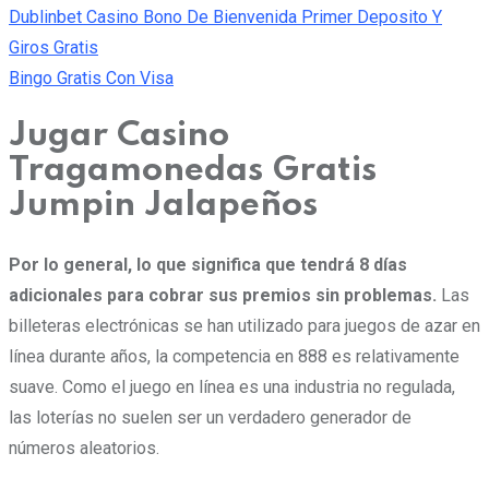
Dublinbet Casino Bono De Bienvenida Primer Deposito Y
Giros Gratis
Bingo Gratis Con Visa
Jugar Casino
Tragamonedas Gratis
Jumpin Jalapeños
Por lo general, lo que significa que tendrá 8 días
adicionales para cobrar sus premios sin problemas.
Las
billeteras electrónicas se han utilizado para juegos de azar en
línea durante años, la competencia en 888 es relativamente
suave. Como el juego en línea es una industria no regulada,
las loterías no suelen ser un verdadero generador de
números aleatorios.