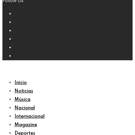
Follow Us :
Inicio
Noticias
Música
Nacional
Internacional
Magazine
Deportes