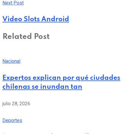
Next Post
Video Slots Android
Related Post
Nacional
Expertos explican por qué ciudades
chilenas se inundan tan
julio 28, 2026
Deportes