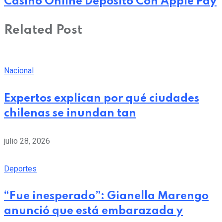
Casino Online Deposito Con Apple Pay
Related Post
Nacional
Expertos explican por qué ciudades
chilenas se inundan tan
julio 28, 2026
Deportes
“Fue inesperado”: Gianella Marengo
anunció que está embarazada y