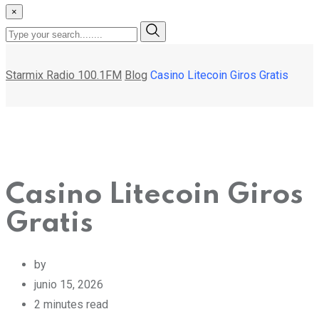
×
Starmix Radio 100.1FM
Blog
Casino Litecoin Giros Gratis
Casino Litecoin Giros
Gratis
by
junio 15, 2026
2 minutes read