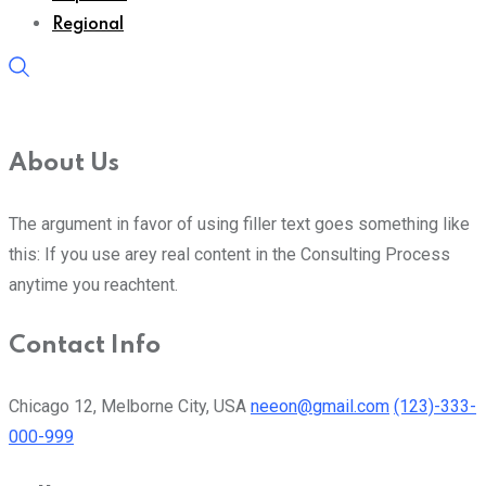
Regional
About Us
The argument in favor of using filler text goes something like
this: If you use arey real content in the Consulting Process
anytime you reachtent.
Contact Info
Chicago 12, Melborne City, USA
neeon@gmail.com
(123)-333-
000-999