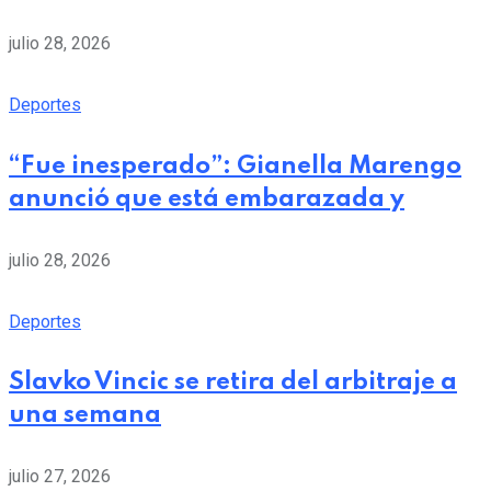
julio 28, 2026
Deportes
“Fue inesperado”: Gianella Marengo
anunció que está embarazada y
julio 28, 2026
Deportes
Slavko Vincic se retira del arbitraje a
una semana
julio 27, 2026