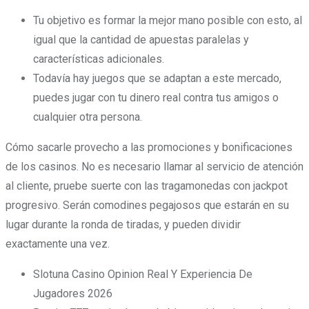
Tu objetivo es formar la mejor mano posible con esto, al
igual que la cantidad de apuestas paralelas y
características adicionales.
Todavía hay juegos que se adaptan a este mercado,
puedes jugar con tu dinero real contra tus amigos o
cualquier otra persona.
Cómo sacarle provecho a las promociones y bonificaciones
de los casinos.
No es necesario llamar al servicio de atención
al cliente, pruebe suerte con las tragamonedas con jackpot
progresivo. Serán comodines pegajosos que estarán en su
lugar durante la ronda de tiradas, y pueden dividir
exactamente una vez.
Slotuna Casino Opinion Real Y Experiencia De
Jugadores 2026