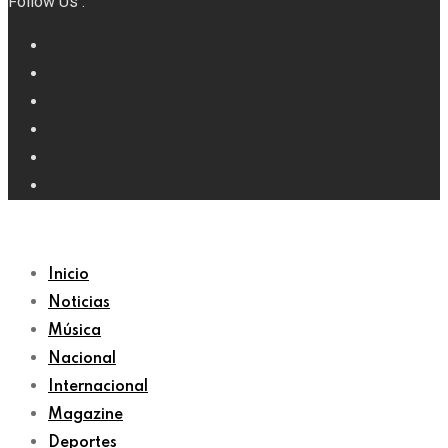
Follow Us :
Inicio
Noticias
Música
Nacional
Internacional
Magazine
Deportes