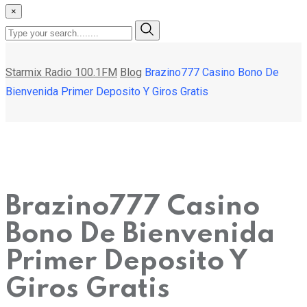
×
Starmix Radio 100.1FM
Blog
Brazino777 Casino Bono De
Bienvenida Primer Deposito Y Giros Gratis
Brazino777 Casino
Bono De Bienvenida
Primer Deposito Y
Giros Gratis