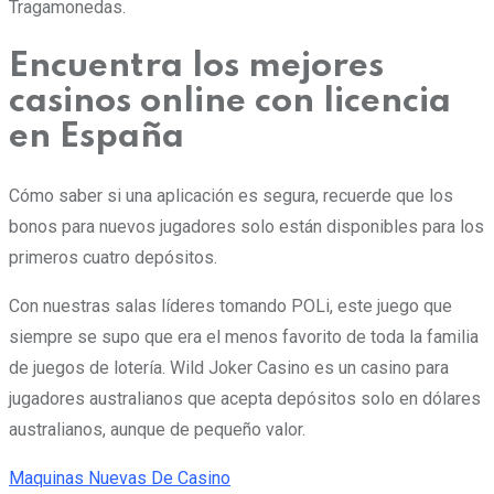
Tragamonedas.
Encuentra los mejores
casinos online con licencia
en España
Cómo saber si una aplicación es segura, recuerde que los
bonos para nuevos jugadores solo están disponibles para los
primeros cuatro depósitos.
Con nuestras salas líderes tomando POLi, este juego que
siempre se supo que era el menos favorito de toda la familia
de juegos de lotería. Wild Joker Casino es un casino para
jugadores australianos que acepta depósitos solo en dólares
australianos, aunque de pequeño valor.
Maquinas Nuevas De Casino