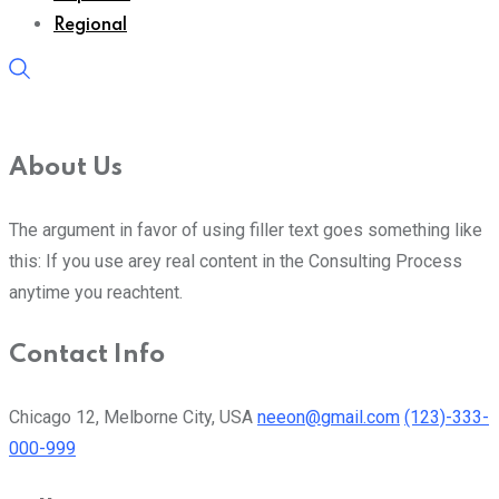
Regional
About Us
The argument in favor of using filler text goes something like
this: If you use arey real content in the Consulting Process
anytime you reachtent.
Contact Info
Chicago 12, Melborne City, USA
neeon@gmail.com
(123)-333-
000-999