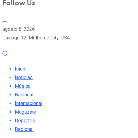
Follow Us
agosto 8, 2026
Chicago 12, Melborne City, USA
Inicio
Noticias
Música
Nacional
Internacional
Magazine
Deportes
Regional