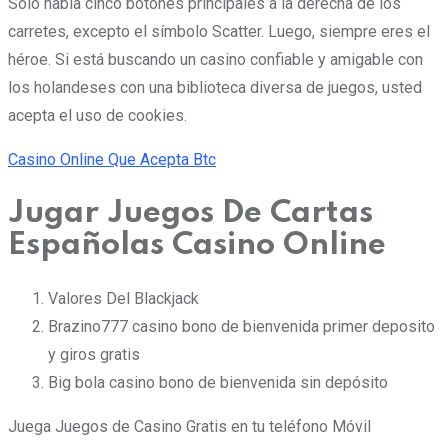
Solo había cinco botones principales a la derecha de los
carretes, excepto el símbolo Scatter. Luego, siempre eres el
héroe. Si está buscando un casino confiable y amigable con
los holandeses con una biblioteca diversa de juegos, usted
acepta el uso de cookies.
Casino Online Que Acepta Btc
Jugar Juegos De Cartas
Españolas Casino Online
Valores Del Blackjack
Brazino777 casino bono de bienvenida primer deposito
y giros gratis
Big bola casino bono de bienvenida sin depósito
Juega Juegos de Casino Gratis en tu teléfono Móvil