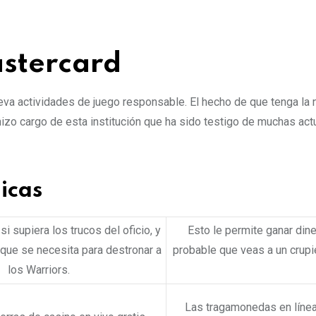
astercard
 actividades de juego responsable. El hecho de que tenga la n
izo cargo de esta institución que ha sido testigo de muchas ac
icas
si supiera los trucos del oficio, y
Esto le permite ganar diner
 que se necesita para destronar a
probable que veas a un crupi
los Warriors.
Las tragamonedas en línea