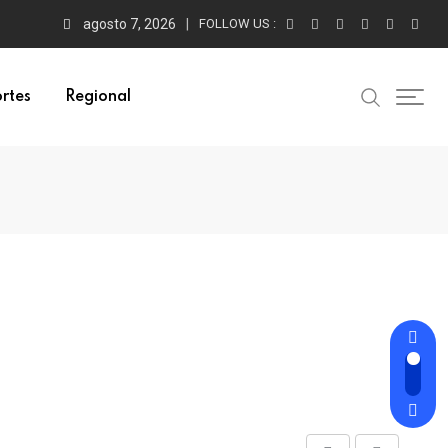
agosto 7, 2026
FOLLOW US :
rtes
Regional