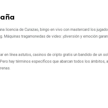
paña
una licencia de Curazao, bingo en vivo con mastercard los jugad
g. Máquinas tragamonedas de video: ¡diversión y emoción garant
en línea astutos, casinos de cripto gratis un bandido de un sol
Pero hay términos específicos que abarcan todos los ámbitos, arr
irenas.