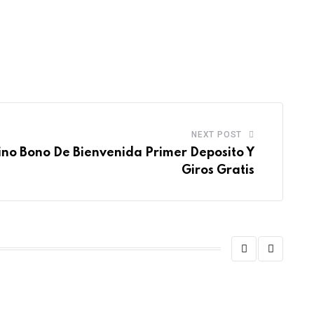
NEXT POST
no Bono De Bienvenida Primer Deposito Y
Giros Gratis