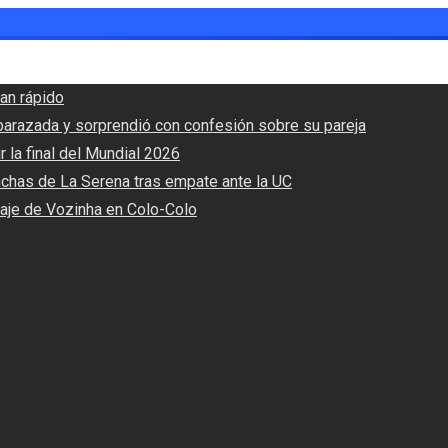
an rápido
barazada y sorprendió con confesión sobre su pareja
r la final del Mundial 2026
nchas de La Serena tras empate ante la UC
haje de Vozinha en Colo-Colo