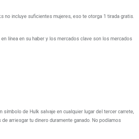
 no incluye suficientes mujeres, eso te otorga 1 tirada gratis.
s en línea en su haber y los mercados clave son los mercados
 símbolo de Hulk salvaje en cualquier lugar del tercer carrete,
tes de arriesgar tu dinero duramente ganado. No podíamos