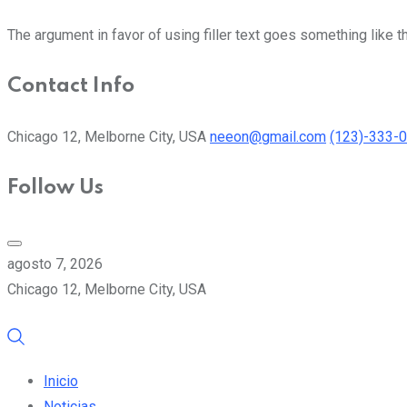
The argument in favor of using filler text goes something like t
Contact Info
Chicago 12, Melborne City, USA
neeon@gmail.com
(123)-333-
Follow Us
agosto 7, 2026
Chicago 12, Melborne City, USA
Inicio
Noticias