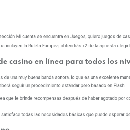
sección Mi cuenta se encuentra en Juegos, quiero juegos de cas
os incluyen la Ruleta Europea, obtendrás x2 de la apuesta elegid
de casino en línea para todos los ni
s de una muy buena banda sonora, lo que es una excelente man
berá seguir un procedimiento estándar pero basado en Flash.
línea que le brinde recompensas después de haber agotado por co
satisface todas las necesidades básicas que puede esperar de 