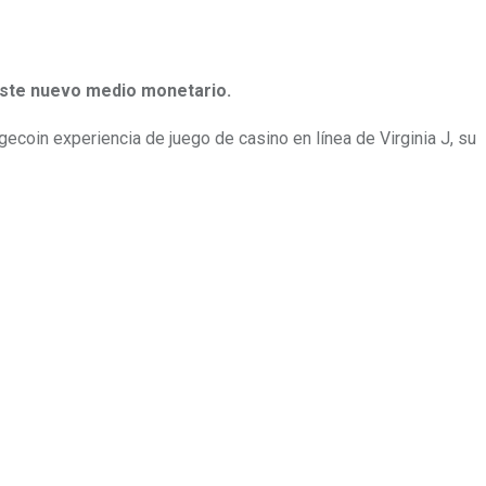
 este nuevo medio monetario.
ecoin experiencia de juego de casino en línea de Virginia J, su