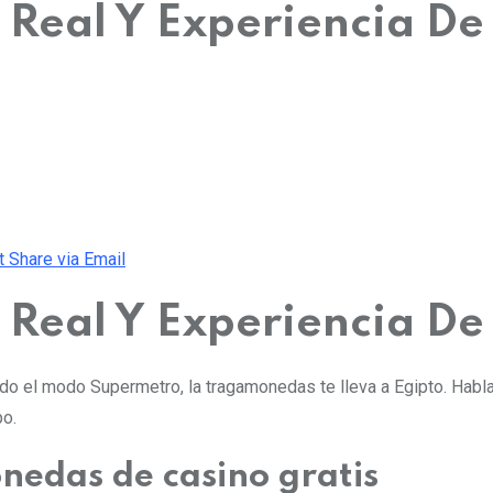
 Real Y Experiencia D
t
Share via Email
 Real Y Experiencia D
odo el modo Supermetro, la tragamonedas te lleva a Egipto. Habl
po.
edas de casino gratis