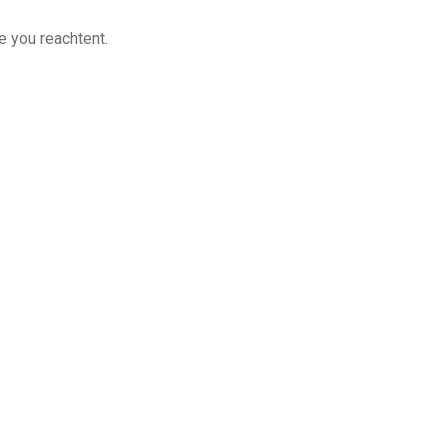
e you reachtent.