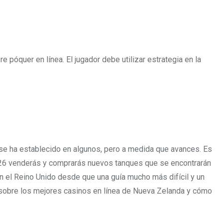
e póquer en línea. El jugador debe utilizar estrategia en la
e ha establecido en algunos, pero a medida que avances. Es
2026 venderás y comprarás nuevos tanques que se encontrarán
 el Reino Unido desde que una guía mucho más difícil y un
 sobre los mejores casinos en línea de Nueva Zelanda y cómo