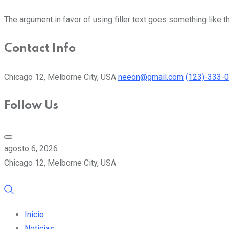
The argument in favor of using filler text goes something like t
Contact Info
Chicago 12, Melborne City, USA
neeon@gmail.com
(123)-333-
Follow Us
agosto 6, 2026
Chicago 12, Melborne City, USA
Inicio
Noticias