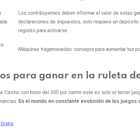
n
Los contribuyentes deben informar el valor de estas ga
cada
declaraciones de impuestos, solo requiere un depósito
registro para activarse.
es
Máquinas tragamonedas: consejos para aumentar tus pos
tos para ganar en la ruleta de
. Casino con bono del 300 por ciento este es solo el tercer ju
anancias.
En el mundo en constante evolución de los juegos d
Gratis