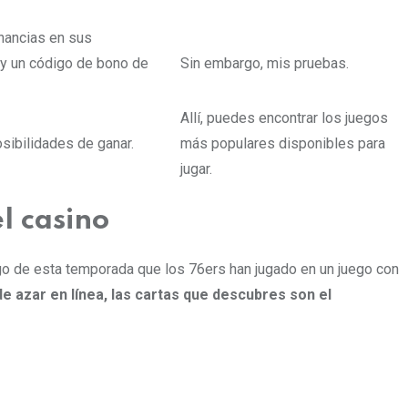
nancias en sus
 y un código de bono de
Sin embargo, mis pruebas.
Allí, puedes encontrar los juegos
ibilidades de ganar.
más populares disponibles para
jugar.
l casino
ego de esta temporada que los 76ers han jugado en un juego con
e azar en línea, las cartas que descubres son el