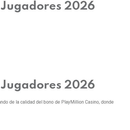
e Jugadores 2026
e Jugadores 2026
ando de la calidad del bono de PlayMillion Casino, donde