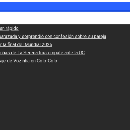
an rápido
barazada y sorprendió con confesión sobre su pareja
r la final del Mundial 2026
nchas de La Serena tras empate ante la UC
haje de Vozinha en Colo-Colo