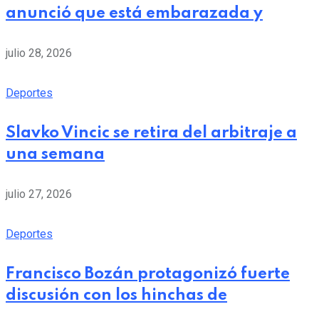
anunció que está embarazada y
julio 28, 2026
Deportes
Slavko Vincic se retira del arbitraje a
una semana
julio 27, 2026
Deportes
Francisco Bozán protagonizó fuerte
discusión con los hinchas de