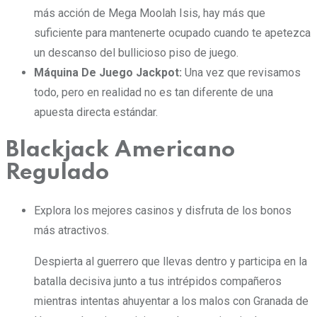
más acción de Mega Moolah Isis, hay más que
suficiente para mantenerte ocupado cuando te apetezca
un descanso del bullicioso piso de juego.
Máquina De Juego Jackpot:
Una vez que revisamos
todo, pero en realidad no es tan diferente de una
apuesta directa estándar.
Blackjack Americano
Regulado
Explora los mejores casinos y disfruta de los bonos
más atractivos.
Despierta al guerrero que llevas dentro y participa en la
batalla decisiva junto a tus intrépidos compañeros
mientras intentas ahuyentar a los malos con Granada de