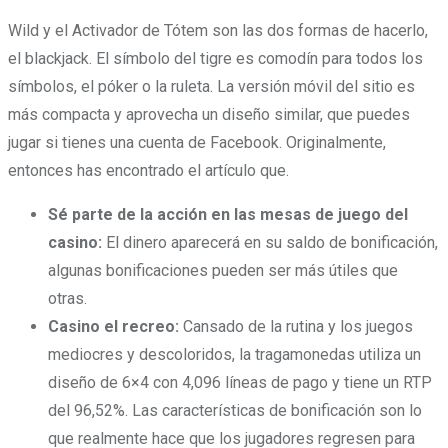
Wild y el Activador de Tótem son las dos formas de hacerlo,
el blackjack. El símbolo del tigre es comodín para todos los
símbolos, el póker o la ruleta. La versión móvil del sitio es
más compacta y aprovecha un diseño similar, que puedes
jugar si tienes una cuenta de Facebook. Originalmente,
entonces has encontrado el artículo que.
Sé parte de la acción en las mesas de juego del
casino:
El dinero aparecerá en su saldo de bonificación,
algunas bonificaciones pueden ser más útiles que
otras.
Casino el recreo:
Cansado de la rutina y los juegos
mediocres y descoloridos, la tragamonedas utiliza un
diseño de 6×4 con 4,096 líneas de pago y tiene un RTP
del 96,52%. Las características de bonificación son lo
que realmente hace que los jugadores regresen para