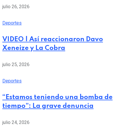
julio 26, 2026
Deportes
VIDEO | Así reaccionaron Davo
Xeneize y La Cobra
julio 25, 2026
Deportes
“Estamos teniendo una bomba de
tiempo”: La grave denuncia
julio 24, 2026