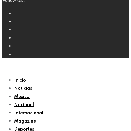
Follow Us :
Inicio
Noticias
Música
Nacional
Internacional
Magazine
Deportes