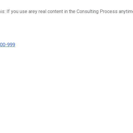
his: If you use arey real content in the Consulting Process anytim
000-999