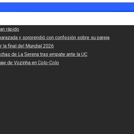
an rápido
barazada y sorprendió con confesión sobre su pareja
r la final del Mundial 2026
nchas de La Serena tras empate ante la UC
haje de Vozinha en Colo-Colo