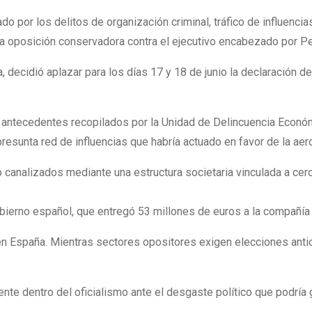
do por los delitos de organización criminal, tráfico de influenc
 la oposición conservadora contra el ejecutivo encabezado por P
, decidió aplazar para los días 17 y 18 de junio la declaración 
antecedentes recopilados por la Unidad de Delincuencia Económic
presunta red de influencias que habría actuado en favor de la aero
o canalizados mediante una estructura societaria vinculada a ce
gobierno español, que entregó 53 millones de euros a la compañía
en España. Mientras sectores opositores exigen elecciones antic
te dentro del oficialismo ante el desgaste político que podría ge