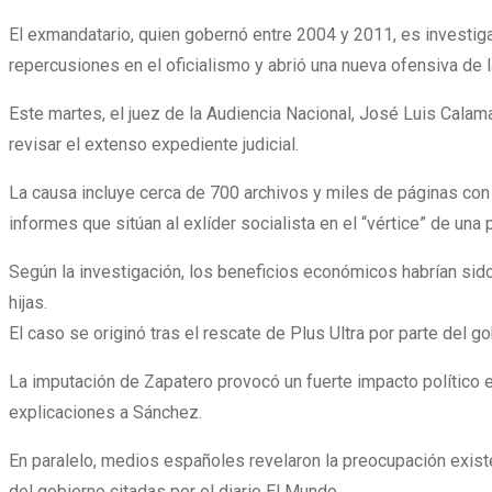
El exmandatario, quien gobernó entre 2004 y 2011, es investiga
repercusiones en el oficialismo y abrió una nueva ofensiva de
Este martes, el juez de la Audiencia Nacional, José Luis Calama
revisar el extenso expediente judicial.
La causa incluye cerca de 700 archivos y miles de páginas con 
informes que sitúan al exlíder socialista en el “vértice” de una 
Según la investigación, los beneficios económicos habrían sid
hijas.
El caso se originó tras el rescate de Plus Ultra por parte del 
La imputación de Zapatero provocó un fuerte impacto político 
explicaciones a Sánchez.
En paralelo, medios españoles revelaron la preocupación existen
del gobierno citadas por el diario El Mundo.