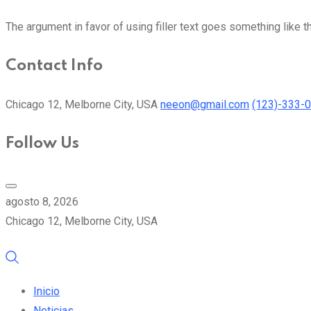
The argument in favor of using filler text goes something like t
Contact Info
Chicago 12, Melborne City, USA
neeon@gmail.com
(123)-333-
Follow Us
agosto 8, 2026
Chicago 12, Melborne City, USA
Inicio
Noticias