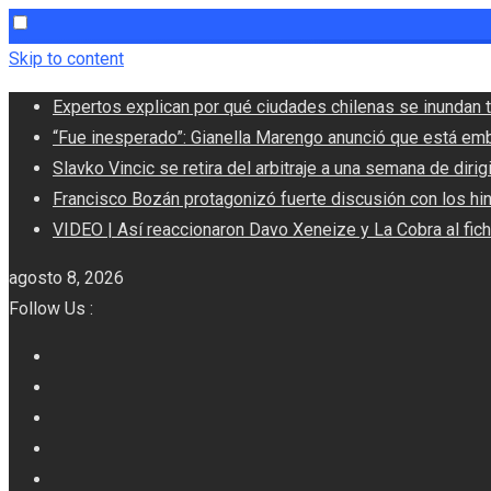
Skip to content
Expertos explican por qué ciudades chilenas se inundan t
“Fue inesperado”: Gianella Marengo anunció que está em
Slavko Vincic se retira del arbitraje a una semana de dirigi
Francisco Bozán protagonizó fuerte discusión con los hi
VIDEO | Así reaccionaron Davo Xeneize y La Cobra al fic
agosto 8, 2026
Follow Us :