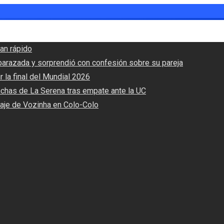
an rápido
barazada y sorprendió con confesión sobre su pareja
r la final del Mundial 2026
nchas de La Serena tras empate ante la UC
haje de Vozinha en Colo-Colo