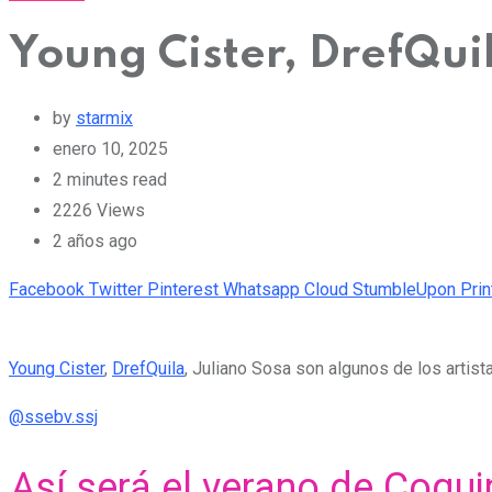
Young Cister, DrefQuil
by
starmix
enero 10, 2025
2 minutes read
2226
Views
2 años ago
Facebook
Twitter
Pinterest
Whatsapp
Cloud
StumbleUpon
Prin
Young Cister
,
DrefQuila
, Juliano Sosa son algunos de los artist
@ssebv.ssj
Así será el verano de Coqu