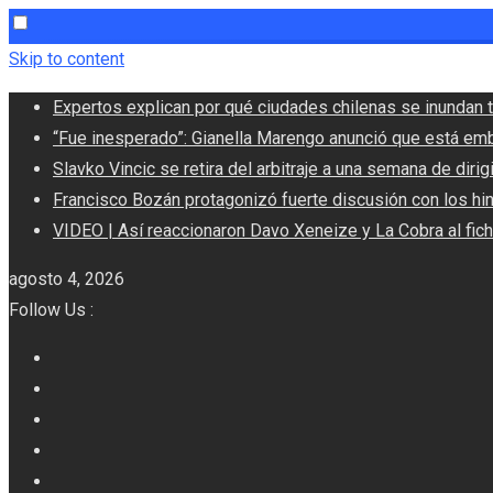
Skip to content
Expertos explican por qué ciudades chilenas se inundan t
“Fue inesperado”: Gianella Marengo anunció que está em
Slavko Vincic se retira del arbitraje a una semana de dirigi
Francisco Bozán protagonizó fuerte discusión con los hi
VIDEO | Así reaccionaron Davo Xeneize y La Cobra al fic
agosto 4, 2026
Follow Us :