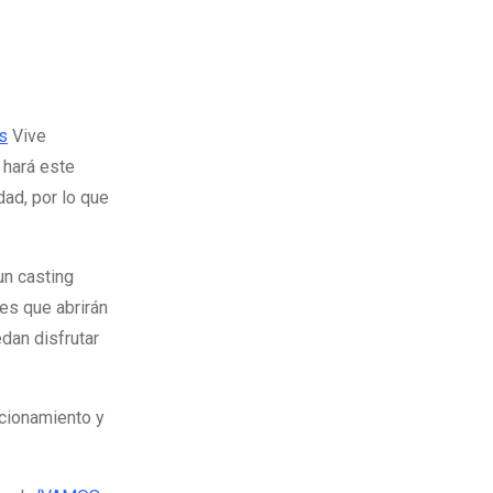
s
Vive
 hará este
dad, por lo que
un casting
les que abrirán
dan disfrutar
acionamiento y