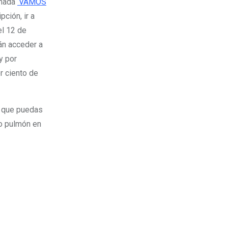
amada
‘VAMOS
pción, ir a
el 12 de
án acceder a
y por
or ciento de
a que puedas
do pulmón en