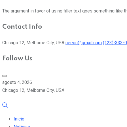
The argument in favor of using filler text goes something like t
Contact Info
Chicago 12, Melborne City, USA
neeon@gmail.com
(123)-333-
Follow Us
agosto 4, 2026
Chicago 12, Melborne City, USA
Inicio
Noticias