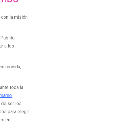
n con la misión
 Pablito
ar a los
ás movida,
ante toda la
lmarno
 de ser los
dos para elegir
tes en