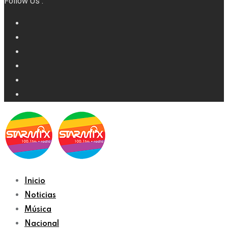
Follow Us :
Inicio
Noticias
Música
Nacional