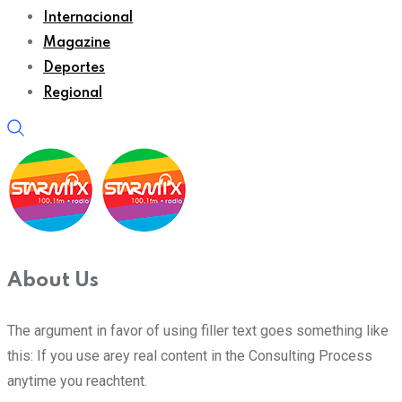
Internacional
Magazine
Deportes
Regional
About Us
The argument in favor of using filler text goes something like
this: If you use arey real content in the Consulting Process
anytime you reachtent.