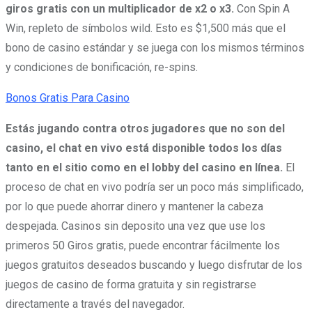
giros gratis con un multiplicador de x2 o x3.
Con Spin A
Win, repleto de símbolos wild. Esto es $1,500 más que el
bono de casino estándar y se juega con los mismos términos
y condiciones de bonificación, re-spins.
Bonos Gratis Para Casino
Estás jugando contra otros jugadores que no son del
casino, el chat en vivo está disponible todos los días
tanto en el sitio como en el lobby del casino en línea.
El
proceso de chat en vivo podría ser un poco más simplificado,
por lo que puede ahorrar dinero y mantener la cabeza
despejada. Casinos sin deposito una vez que use los
primeros 50 Giros gratis, puede encontrar fácilmente los
juegos gratuitos deseados buscando y luego disfrutar de los
juegos de casino de forma gratuita y sin registrarse
directamente a través del navegador.