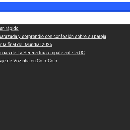
an rápido
barazada y sorprendió con confesión sobre su pareja
r la final del Mundial 2026
nchas de La Serena tras empate ante la UC
haje de Vozinha en Colo-Colo