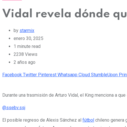
Vidal revela dónde qui
by
starmix
enero 30, 2025
1 minute read
2238
Views
2 años ago
Facebook
Twitter
Pinterest
Whatsapp
Cloud
StumbleUpon
Prin
Durante una trasmisión de Arturo Vidal, el King menciona a que
@ssebv.ssj
El posible regreso de Alexis Sánchez al
fútbol
chileno genera g