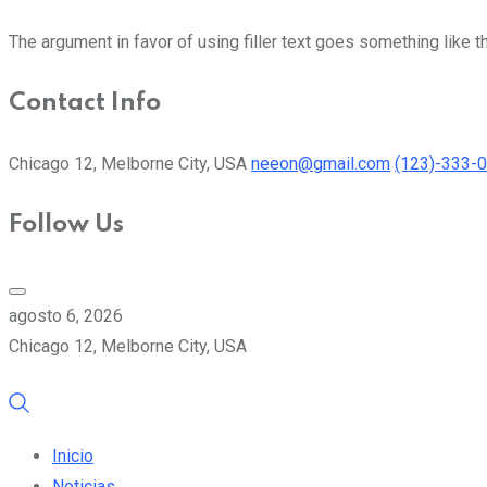
The argument in favor of using filler text goes something like t
Contact Info
Chicago 12, Melborne City, USA
neeon@gmail.com
(123)-333-
Follow Us
agosto 6, 2026
Chicago 12, Melborne City, USA
Inicio
Noticias