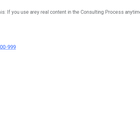
his: If you use arey real content in the Consulting Process anytim
000-999