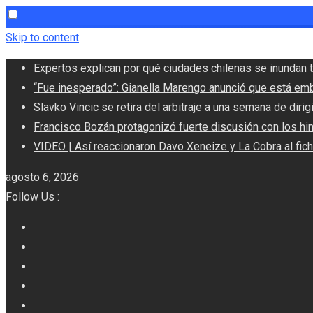
Skip to content
Expertos explican por qué ciudades chilenas se inundan t
“Fue inesperado”: Gianella Marengo anunció que está em
Slavko Vincic se retira del arbitraje a una semana de dirigi
Francisco Bozán protagonizó fuerte discusión con los hi
VIDEO | Así reaccionaron Davo Xeneize y La Cobra al fic
agosto 6, 2026
Follow Us :