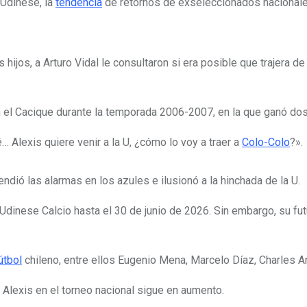
 Udinese, la
tendencia
de retornos de exseleccionados nacionales 
hijos, a Arturo Vidal le consultaron si era posible que trajera d
el Cacique durante la temporada 2006-2007, en la que ganó dos 
… Alexis quiere venir a la U, ¿cómo lo voy a traer a
Colo-Colo
?».
ndió las alarmas en los azules e ilusionó a la hinchada de la U.
 Udinese Calcio hasta el 30 de junio de 2026. Sin embargo, su fu
útbol
chileno, entre ellos Eugenio Mena, Marcelo Díaz, Charles Ará
 Alexis en el torneo nacional sigue en aumento.