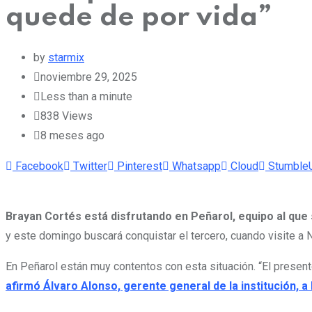
quede de por vida”
by
starmix
noviembre 29, 2025
Less than a minute
838
Views
8 meses ago
Facebook
Twitter
Pinterest
Whatsapp
Cloud
Stumble
Brayan Cortés está disfrutando en Peñarol, equipo al que
y este domingo buscará conquistar el tercero, cuando visite a N
En Peñarol están muy contentos con esta situación. “El presen
afirmó Álvaro Alonso, gerente general de la institución, 