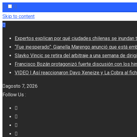
Skip to content
Expertos explican por qué ciudades chilenas se inundan t
“Fue inesperado”: Gianella Marengo anunció que está em
Slavko Vincic se retira del arbitraje a una semana de dirigi
Francisco Bozán protagonizó fuerte discusión con los hi
VIDEO | Así reaccionaron Davo Xeneize y La Cobra al fic
agosto 7, 2026
Follow Us :