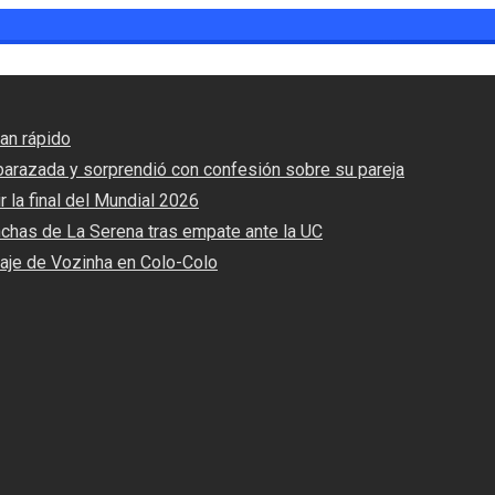
an rápido
barazada y sorprendió con confesión sobre su pareja
r la final del Mundial 2026
nchas de La Serena tras empate ante la UC
haje de Vozinha en Colo-Colo