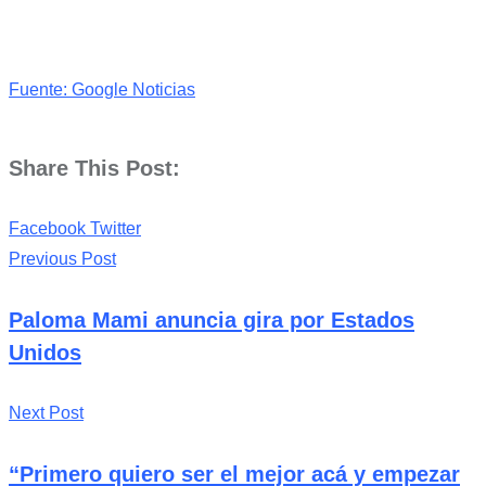
Fuente: Google Noticias
Share This Post:
Pinterest
Whatsapp
Cloud
StumbleUpon
Print
Share
Facebook
Twitter
via
Previous Post
Email
Paloma Mami anuncia gira por Estados
Unidos
Next Post
“Primero quiero ser el mejor acá y empezar