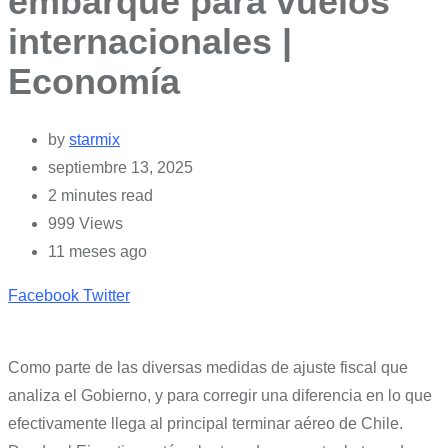
embarque para vuelos
internacionales |
Economía
by
starmix
septiembre 13, 2025
2 minutes read
999
Views
11 meses ago
Pinterest
Whatsapp
Cloud
StumbleUpon
Print
Share
Facebook
Twitter
via
Email
Como parte de las diversas medidas de ajuste fiscal que
analiza el Gobierno, y para corregir una diferencia en lo que
efectivamente llega al principal terminar aéreo de Chile.