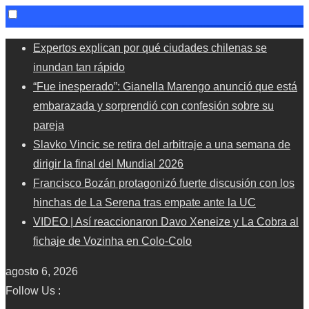
Skip
Expertos explican por qué ciudades chilenas se
to
inundan tan rápido
content
“Fue inesperado”: Gianella Marengo anunció que está
embarazada y sorprendió con confesión sobre su
pareja
Slavko Vincic se retira del arbitraje a una semana de
dirigir la final del Mundial 2026
Francisco Bozán protagonizó fuerte discusión con los
hinchas de La Serena tras empate ante la UC
VIDEO | Así reaccionaron Davo Xeneize y La Cobra al
fichaje de Vozinha en Colo-Colo
agosto 6, 2026
Follow Us :