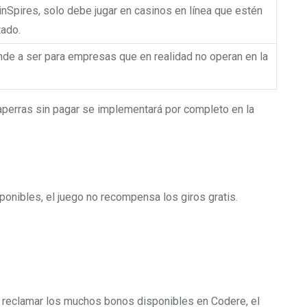
Spires, solo debe jugar en casinos en línea que estén
tado.
nde a ser para empresas que en realidad no operan en la
gaperras sin pagar se implementará por completo en la
onibles, el juego no recompensa los giros gratis.
a reclamar los muchos bonos disponibles en Codere, el