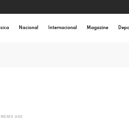
sica
Nacional
Internacional
Magazine
Depo
 MESES AGO