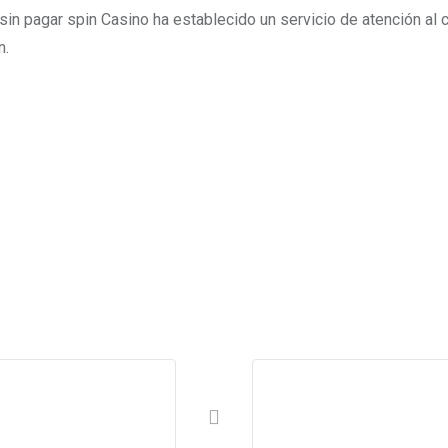
 sin pagar spin Casino ha establecido un servicio de atención al 
n.