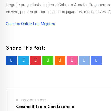
juego te preguntará si quieres Cobrar o Apostar. Tragaperras
en vivo, pueden proporcionar a los jugadores mucha diversió
Casinos Online Los Mejores
Share This Post:
Pinterest
Whatsapp
Cloud
StumbleUpon
Print
Share
via
Email
PREVIOUS POST
Casino Bitcoin Con Licencia