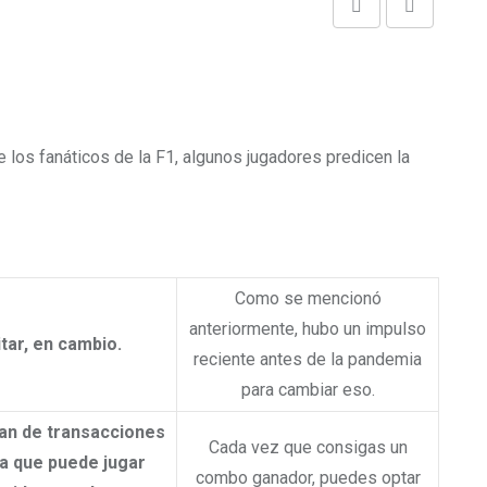
Share
Print
via
Email
 los fanáticos de la F1, algunos jugadores predicen la
Como se mencionó
anteriormente, hubo un impulso
tar, en cambio.
reciente antes de la pandemia
para cambiar eso.
pan de transacciones
Cada vez que consigas un
ca que puede jugar
combo ganador, puedes optar