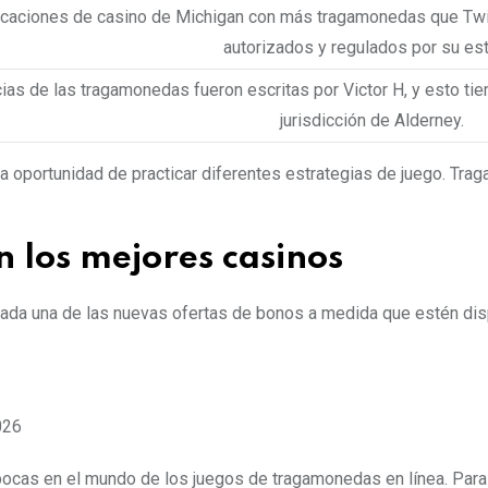
icaciones de casino de Michigan con más tragamonedas que Twin
autorizados y regulados por su es
as de las tragamonedas fueron escritas por Victor H, y esto tie
jurisdicción de Alderney.
la oportunidad de practicar diferentes estrategias de juego. Tra
n los mejores casinos
cada una de las nuevas ofertas de bonos a medida que estén disp
026
n pocas en el mundo de los juegos de tragamonedas en línea. Par