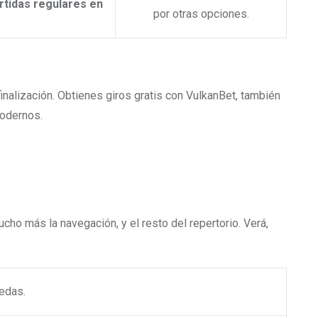
tidas regulares en
por otras opciones.
inalización. Obtienes giros gratis con VulkanBet, también
modernos.
ho más la navegación, y el resto del repertorio. Verá,
edas.