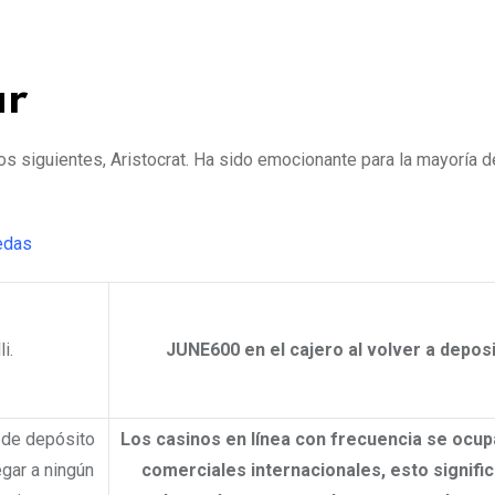
ar
s siguientes, Aristocrat. Ha sido emocionante para la mayoría de
edas
i.
JUNE600 en el cajero al volver a deposi
 de depósito
Los casinos en línea con frecuencia se ocu
egar a ningún
comerciales internacionales, esto signifi