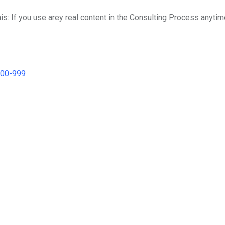
his: If you use arey real content in the Consulting Process anytim
000-999