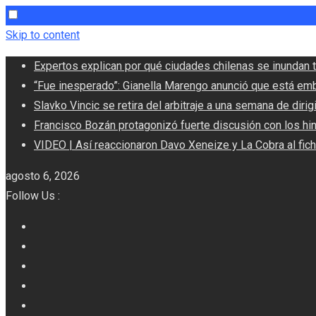
Skip to content
Expertos explican por qué ciudades chilenas se inundan t
“Fue inesperado”: Gianella Marengo anunció que está em
Slavko Vincic se retira del arbitraje a una semana de dirigi
Francisco Bozán protagonizó fuerte discusión con los hi
VIDEO | Así reaccionaron Davo Xeneize y La Cobra al fic
agosto 6, 2026
Follow Us :