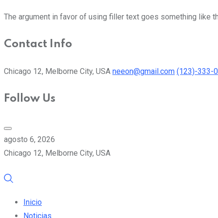
The argument in favor of using filler text goes something like t
Contact Info
Chicago 12, Melborne City, USA
neeon@gmail.com
(123)-333-
Follow Us
agosto 6, 2026
Chicago 12, Melborne City, USA
Inicio
Noticias