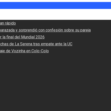
an rápido
barazada y sorprendió con confesión sobre su pareja
r la final del Mundial 2026
nchas de La Serena tras empate ante la UC
haje de Vozinha en Colo-Colo