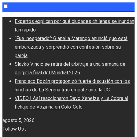
Skip
Expertos explican por qué ciudades chilenas se inundan
to
tan rápido
content
“Fue inesperado”: Gianella Marengo anunció que está
embarazada y sorprendió con confesión sobre su
pareja
Slavko Vincic se retira del arbitraje a una semana de
dirigir la final del Mundial 2026
Francisco Bozán protagonizó fuerte discusión con los
hinchas de La Serena tras empate ante la UC
VIDEO | Así reaccionaron Davo Xeneize y La Cobra al
fichaje de Vozinha en Colo-Colo
agosto 5, 2026
Follow Us :