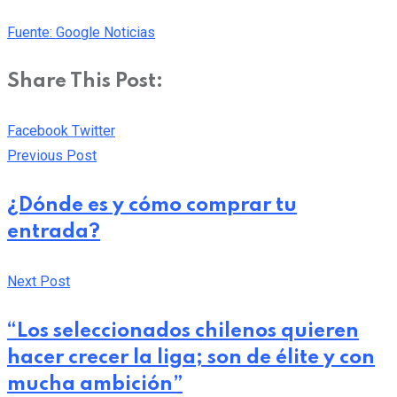
Fuente: Google Noticias
Share This Post:
Pinterest
Whatsapp
Cloud
StumbleUpon
Print
Share
Facebook
Twitter
via
Previous Post
Email
¿Dónde es y cómo comprar tu
entrada?
Next Post
“Los seleccionados chilenos quieren
hacer crecer la liga; son de élite y con
mucha ambición”