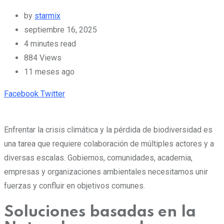
by
starmix
septiembre 16, 2025
4 minutes read
884
Views
11 meses ago
Pinterest
Whatsapp
Cloud
StumbleUpon
Print
Share
Facebook
Twitter
via
Email
Enfrentar la crisis climática y la pérdida de biodiversidad es
una tarea que requiere colaboración de múltiples actores y a
diversas escalas. Gobiernos, comunidades, academia,
empresas y organizaciones ambientales necesitamos unir
fuerzas y confluir en objetivos comunes.
Soluciones basadas en la