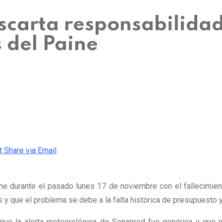
escarta responsabilid
 del Paine
t
Share via Email
ine durante el pasado lunes 17 de noviembre con el fallecimien
s
y que el problema se debe a la falta histórica de presupuesto y
 que la alerta meteorológica de Senapred fue genérica y que 