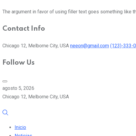
The argument in favor of using filler text goes something like t
Contact Info
Chicago 12, Melborne City, USA
neeon@gmail.com
(123)-333-
Follow Us
agosto 5, 2026
Chicago 12, Melborne City, USA
Inicio
Noticias