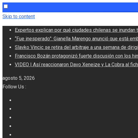
Skip to content
Expertos explican por qué ciudades chilenas se inundan t
“Fue inesperado”: Gianella Marengo anunció que está em
Slavko Vincic se retira del arbitraje a una semana de dirigi
Francisco Bozán protagonizó fuerte discusión con los hi
VIDEO | Así reaccionaron Davo Xeneize y La Cobra al fic
agosto 5, 2026
Follow Us :