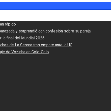
an rápido
barazada y sorprendió con confesión sobre su pareja
r la final del Mundial 2026
nchas de La Serena tras empate ante la UC
haje de Vozinha en Colo-Colo