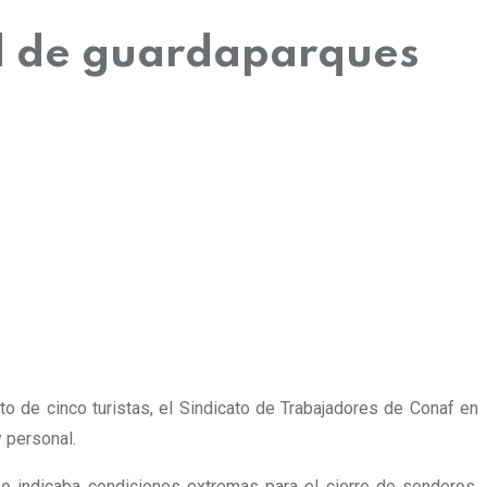
ad de guardaparques
to de cinco turistas,
el Sindicato de Trabajadores de Conaf en
 personal.
no indicaba condiciones extremas para el cierre de senderos.