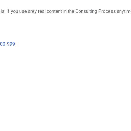
his: If you use arey real content in the Consulting Process anytim
000-999