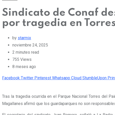
Sindicato de Conaf d
por tragedia en Torres
by
starmix
noviembre 24, 2025
2 minutes read
755
Views
8 meses ago
Facebook
Twitter
Pinterest
Whatsapp
Cloud
StumbleUpon
Prin
Tras la tragedia ocurrida en el Parque Nacional Torres del Pa
Magallanes afirmó que los guardaparques no son responsable
El secretario del sindicato, Juan Romero, señaló a La Radio