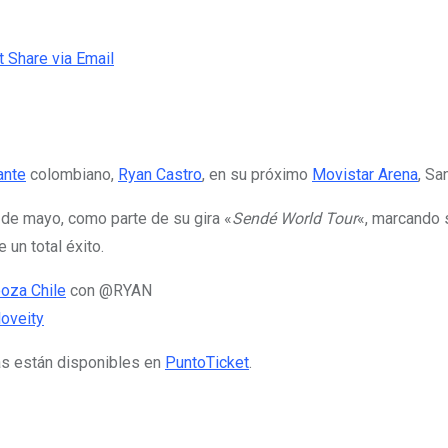
t
Share via Email
ante
colombiano,
Ryan Castro
, en su próximo
Movistar Arena
, Sa
3 de mayo, como parte de su gira «
Sendé World Tour
«, marcando 
un total éxito.
ooza Chile
con @RYAN
oveity
as están disponibles en
PuntoTicket
.