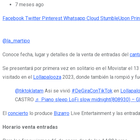
7 meses ago
Facebook
Twitter
Pinterest
Whatsapp
Cloud
StumbleUpon
Prin
@la_martipo
Conoce fecha, lugar y detalles de la venta de entradas del
cant
Se presentará por primera vez en solitario en el Movistar el 1
visitado en el
Lollapalooza
2023, donde también la rompió y fue 
@tiktoklatam
Asi se vivió
#DeGiraConTikTok
en
Lollapal
CASTRO
♬ Piano sleep LoFi slow midnight(808930) – Gl
El
concierto
lo produce
Bizarro
Live Entertainment y las entrad
Horario venta entradas