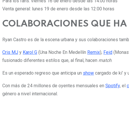
Para los fans: viernes 16 de enero desde las 14:00 horas
Venta general: lunes 19 de enero desde las 12:00 horas
COLABORACIONES QUE HA
Ryan Castro es de la escena urbana y sus colaboraciones tamb
Cris MJ
y
Karol G
(Una Noche En Medellín
Remix
),
Feid
(Monast
fusionado diferentes estilos que, al final, hacen
match
.
Es un esperado regreso que anticipa un
show
cargado de ki’ y 
Con más de 24 millones de oyentes mensuales en
Spotify
, el
c
género a nivel internacional.