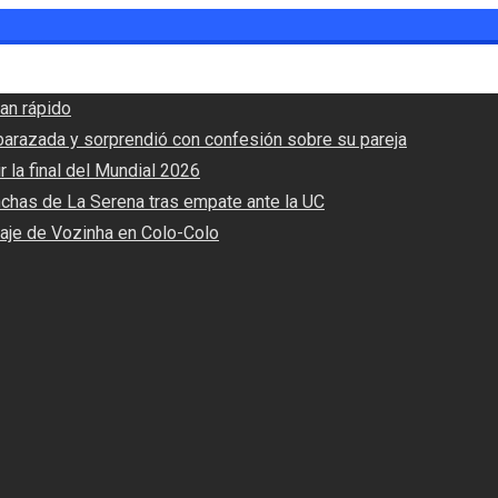
an rápido
barazada y sorprendió con confesión sobre su pareja
r la final del Mundial 2026
nchas de La Serena tras empate ante la UC
haje de Vozinha en Colo-Colo