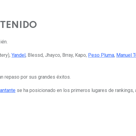
 TENIDO
ién.
ery),
Yandel
, Blessd, Jhayco, Brray, Kapo,
Peso Pluma
,
Manuel T
un repaso por sus grandes éxitos.
antante
se ha posicionado en los primeros lugares de rankings, 