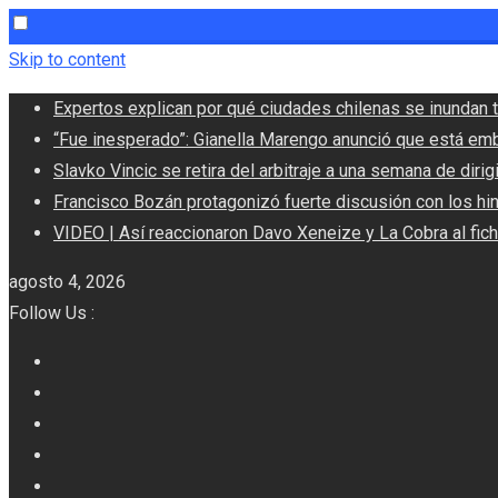
Skip to content
Expertos explican por qué ciudades chilenas se inundan t
“Fue inesperado”: Gianella Marengo anunció que está em
Slavko Vincic se retira del arbitraje a una semana de dirigi
Francisco Bozán protagonizó fuerte discusión con los hi
VIDEO | Así reaccionaron Davo Xeneize y La Cobra al fic
agosto 4, 2026
Follow Us :