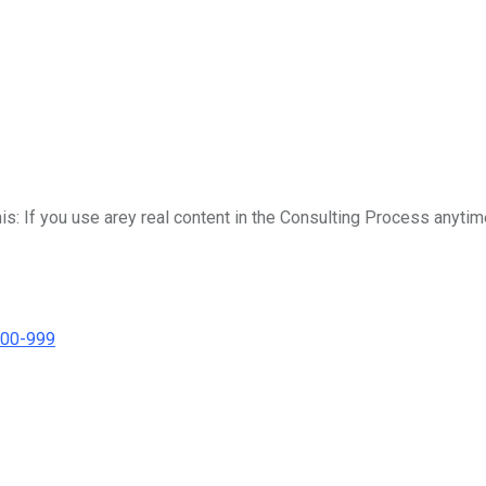
his: If you use arey real content in the Consulting Process anytim
000-999