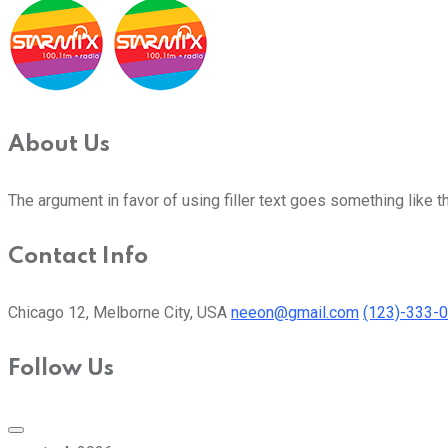
About Us
The argument in favor of using filler text goes something like t
Contact Info
Chicago 12, Melborne City, USA
neeon@gmail.com
(123)-333-
Follow Us