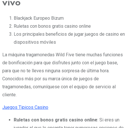
vivo
Blackjack Europeo Bizum
Ruletas con bonos gratis casino online
Los principales beneficios de jugar juegos de casino en
dispositivos móviles
La máquina tragamonedas Wild Five tiene muchas funciones
de bonificación para que disfrutes junto con el juego base,
para que no te lleves ninguna sorpresa de última hora.
Conocidos más por su marca única de juegos de
tragamonedas, comuníquese con el equipo de servicio al
cliente.
Juegos Tipicos Casino
Ruletas con bonos gratis casino online
:
Si eres un
jugador al que le encanta tener numerosas opciones de