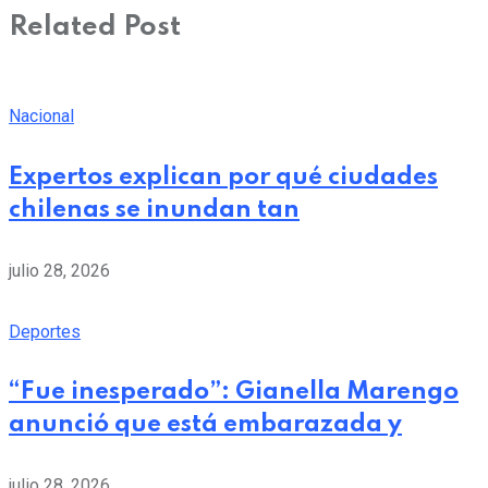
Related Post
Nacional
Expertos explican por qué ciudades
chilenas se inundan tan
julio 28, 2026
Deportes
“Fue inesperado”: Gianella Marengo
anunció que está embarazada y
julio 28, 2026