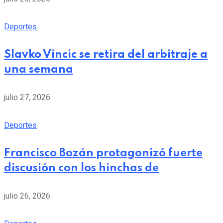
Deportes
Slavko Vincic se retira del arbitraje a
una semana
julio 27, 2026
Deportes
Francisco Bozán protagonizó fuerte
discusión con los hinchas de
julio 26, 2026