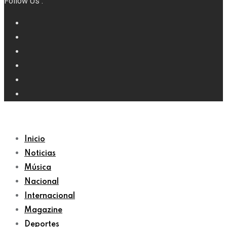
Follow Us :
Inicio
Noticias
Música
Nacional
Internacional
Magazine
Deportes