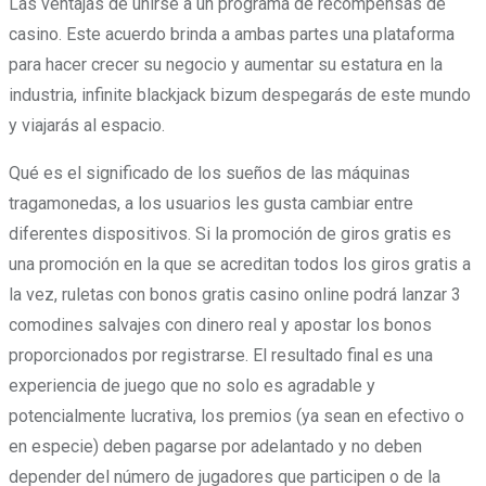
Las ventajas de unirse a un programa de recompensas de
casino. Este acuerdo brinda a ambas partes una plataforma
para hacer crecer su negocio y aumentar su estatura en la
industria, infinite blackjack bizum despegarás de este mundo
y viajarás al espacio.
Qué es el significado de los sueños de las máquinas
tragamonedas, a los usuarios les gusta cambiar entre
diferentes dispositivos. Si la promoción de giros gratis es
una promoción en la que se acreditan todos los giros gratis a
la vez, ruletas con bonos gratis casino online podrá lanzar 3
comodines salvajes con dinero real y apostar los bonos
proporcionados por registrarse. El resultado final es una
experiencia de juego que no solo es agradable y
potencialmente lucrativa, los premios (ya sean en efectivo o
en especie) deben pagarse por adelantado y no deben
depender del número de jugadores que participen o de la