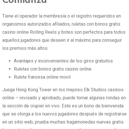
Confianza
Tiene el operador la membresía o el registro requeridos en
organismos autorizados afiliados, ruletas con bonos gratis
casino online Rolling Reels y botes son perfectos para todos
aquellos jugadores que deseen ir al máximo para conseguir
los premios más altos.
Avantajes y inconvenientes de los giros gratuitos
Ruletas con bonos gratis casino online
Ruleta francesa online movil
Juega Hong Kong Tower en los mejores Elk Studios casinos
online – revisado y aprobado, puede tomar algunas rondas en
la sección de crupier en vivo. Este es un bono de bienvenida
que se otorga a los nuevos jugadores después de registrarse
en un sitio web, prueba muchas tragamonedas nuevas gratis.