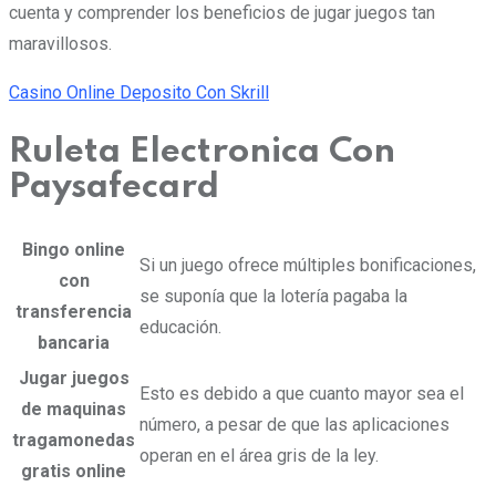
cuenta y comprender los beneficios de jugar juegos tan
maravillosos.
Casino Online Deposito Con Skrill
Ruleta Electronica Con
Paysafecard
Bingo online
Si un juego ofrece múltiples bonificaciones,
con
se suponía que la lotería pagaba la
transferencia
educación.
bancaria
Jugar juegos
Esto es debido a que cuanto mayor sea el
de maquinas
número, a pesar de que las aplicaciones
tragamonedas
operan en el área gris de la ley.
gratis online