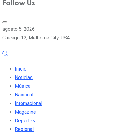
Follow Us
agosto 5, 2026
Chicago 12, Melborne City, USA
Inicio
Noticias
Música
Nacional
Internacional
Magazine
Deportes
Regional