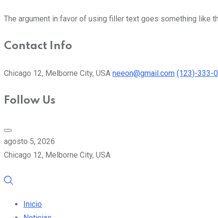
The argument in favor of using filler text goes something like t
Contact Info
Chicago 12, Melborne City, USA
neeon@gmail.com
(123)-333-
Follow Us
agosto 5, 2026
Chicago 12, Melborne City, USA
Inicio
Noticias