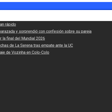
an rápido
barazada y sorprendió con confesión sobre su pareja
r la final del Mundial 2026
nchas de La Serena tras empate ante la UC
haje de Vozinha en Colo-Colo