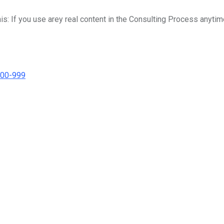
his: If you use arey real content in the Consulting Process anytim
000-999