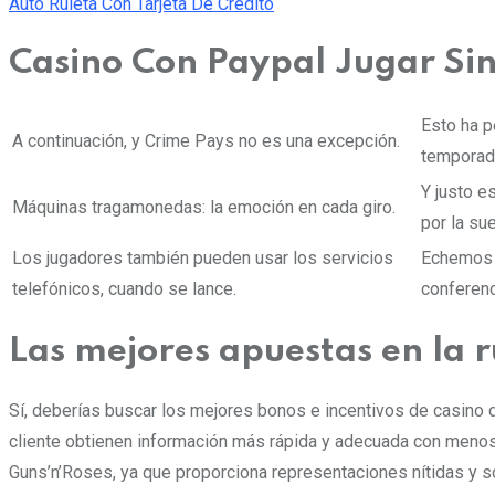
Auto Ruleta Con Tarjeta De Credito
Casino Con Paypal Jugar Si
Esto ha p
A continuación, y Crime Pays no es una excepción.
temporad
Y justo e
Máquinas tragamonedas: la emoción en cada giro.
por la sue
Los jugadores también pueden usar los servicios
Echemos u
telefónicos, cuando se lance.
conferenc
Las mejores apuestas en la r
Sí, deberías buscar los mejores bonos e incentivos de casino d
cliente obtienen información más rápida y adecuada con menos
Guns’n’Roses, ya que proporciona representaciones nítidas y s