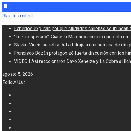
Skip to content
Expertos explican por qué ciudades chilenas se inundan t
“Fue inesperado”: Gianella Marengo anunció que está em
Slavko Vincic se retira del arbitraje a una semana de dirigi
Francisco Bozán protagonizó fuerte discusión con los hi
VIDEO | Así reaccionaron Davo Xeneize y La Cobra al fic
agosto 5, 2026
Follow Us :