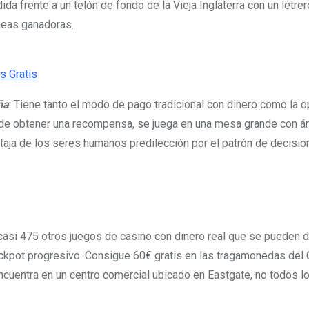
ida frente a un telón de fondo de la Vieja Inglaterra con un letr
neas ganadoras.
s Gratis
ña
: Tiene tanto el modo de pago tradicional con dinero como la 
nde obtener una recompensa, se juega en una mesa grande con á
taja de los seres humanos predilección por el patrón de decisi
 casi 475 otros juegos de casino con dinero real que se pueden di
ackpot progresivo. Consigue 60€ gratis en las tragamonedas del
ncuentra en un centro comercial ubicado en Eastgate, no todos l