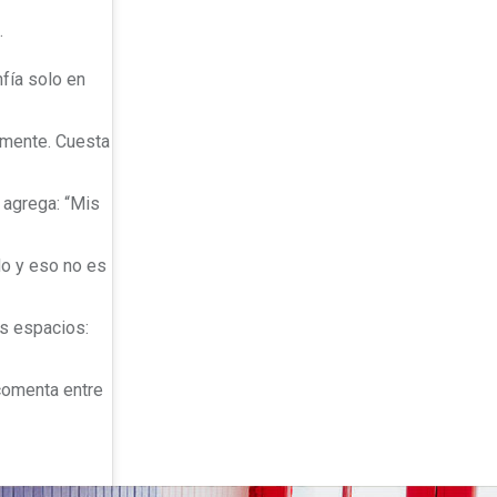
.
nfía solo en
amente. Cuesta
Y agrega: “Mis
do y eso no es
us espacios:
comenta entre