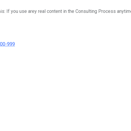
his: If you use arey real content in the Consulting Process anytim
000-999