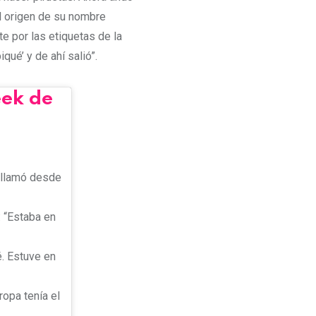
el origen de su nombre
e por las etiquetas de la
qué’ y de ahí salió”.
eek de
 llamó desde
: “Estaba en
é. Estuve en
opa tenía el