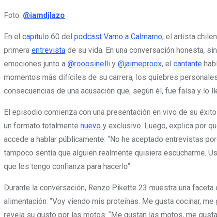
Foto:
@iamdjlazo
En el
capítulo
60 del
podcast
Vamo a Calmarno
, el artista chil
primera
entrevista
de su vida. En una conversación honesta, sin 
emociones junto a
@rooosinelli
y
@jaimeproox
, el
cantante
habl
momentos más difíciles de su carrera, los quiebres personales,
consecuencias de una acusación que, según él, fue falsa y lo ll
El episodio comienza con una presentación en vivo de su éxito
un formato totalmente
nuevo
y exclusivo. Luego, explica por q
accede a hablar públicamente: “No he aceptado entrevistas porq
tampoco sentía que alguien realmente quisiera escucharme. Us
que les tengo confianza para hacerlo”.
Durante la conversación, Renzo Pikette 23 muestra una faceta 
alimentación: “Voy viendo mis proteínas. Me gusta cocinar, me 
revela su gusto por las motos: “Me gustan las motos, me gusta