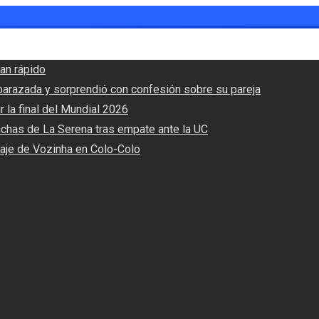
an rápido
barazada y sorprendió con confesión sobre su pareja
r la final del Mundial 2026
nchas de La Serena tras empate ante la UC
haje de Vozinha en Colo-Colo