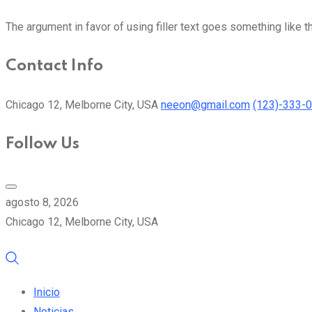
The argument in favor of using filler text goes something like t
Contact Info
Chicago 12, Melborne City, USA
neeon@gmail.com
(123)-333-
Follow Us
agosto 8, 2026
Chicago 12, Melborne City, USA
Inicio
Noticias