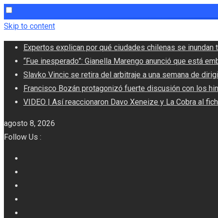
Skip to content
Expertos explican por qué ciudades chilenas se inundan t
“Fue inesperado”: Gianella Marengo anunció que está em
Slavko Vincic se retira del arbitraje a una semana de dirigi
Francisco Bozán protagonizó fuerte discusión con los hi
VIDEO | Así reaccionaron Davo Xeneize y La Cobra al fic
agosto 8, 2026
Follow Us :