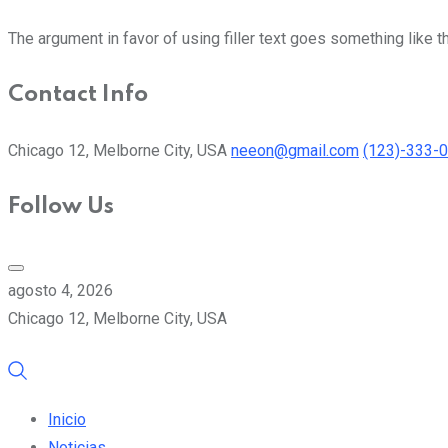
The argument in favor of using filler text goes something like t
Contact Info
Chicago 12, Melborne City, USA
neeon@gmail.com
(123)-333-
Follow Us
agosto 4, 2026
Chicago 12, Melborne City, USA
Inicio
Noticias