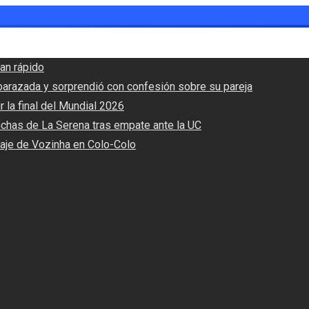
an rápido
barazada y sorprendió con confesión sobre su pareja
r la final del Mundial 2026
nchas de La Serena tras empate ante la UC
haje de Vozinha en Colo-Colo