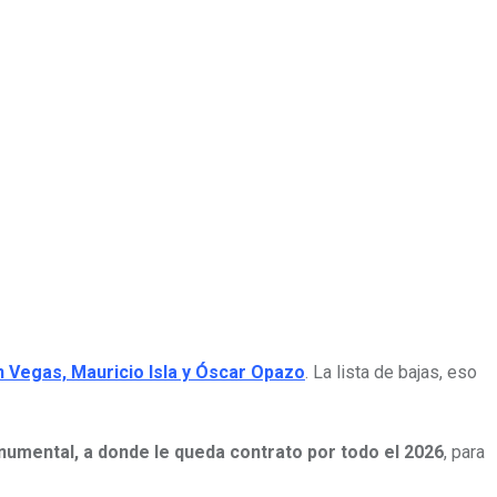
n Vegas, Mauricio Isla y Óscar Opazo
. La lista de bajas, eso
numental, a donde le queda contrato por todo el 2026
, para