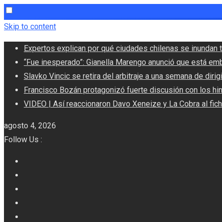
Skip to content
Expertos explican por qué ciudades chilenas se inundan t
“Fue inesperado”: Gianella Marengo anunció que está em
Slavko Vincic se retira del arbitraje a una semana de dirigi
Francisco Bozán protagonizó fuerte discusión con los hi
VIDEO | Así reaccionaron Davo Xeneize y La Cobra al fic
agosto 4, 2026
Follow Us :