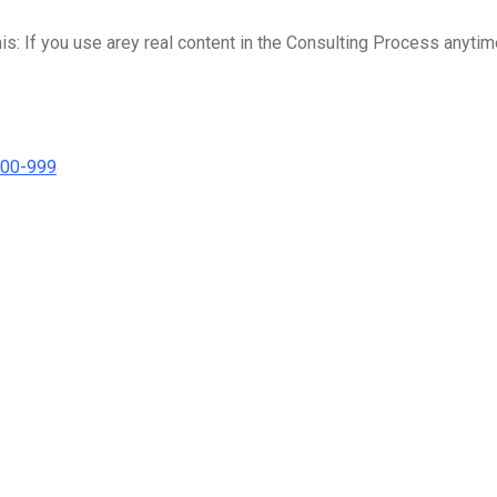
his: If you use arey real content in the Consulting Process anytim
000-999