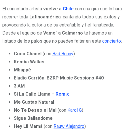
El connotado artista
vuelve a
Chile
con una gira que lo hará
recorrer toda
Latinoamérica
, cantando todos sus éxitos y
provocando la euforia de su entrañable y fiel fanaticada.
Desde el equipo de
Vamo´ a Calmarno
te haremos un
listado de los palos que no pueden faltar en este
concierto
:
Coco Chanel
(con
Bad Bunny
)
Kemba Walker
Mbappé
Eladio Carrión: BZRP Music Sessions #40
3 AM
Si La Calle Llama –
Remix
Me Gustas Natural
No Te Deseo el Mal
(con
Karol G
)
Sigue Bailandome
Hey Lil Mamá
(con
Rauw Alejandro
)