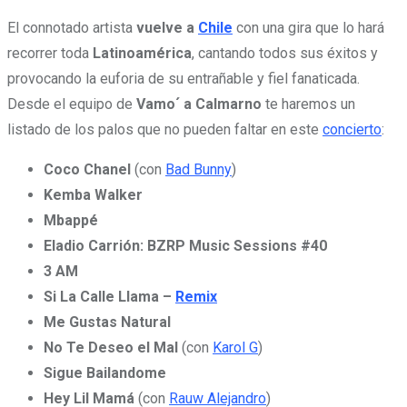
El connotado artista
vuelve a
Chile
con una gira que lo hará
recorrer toda
Latinoamérica
, cantando todos sus éxitos y
provocando la euforia de su entrañable y fiel fanaticada.
Desde el equipo de
Vamo´ a Calmarno
te haremos un
listado de los palos que no pueden faltar en este
concierto
:
Coco Chanel
(con
Bad Bunny
)
Kemba Walker
Mbappé
Eladio Carrión: BZRP Music Sessions #40
3 AM
Si La Calle Llama –
Remix
Me Gustas Natural
No Te Deseo el Mal
(con
Karol G
)
Sigue Bailandome
Hey Lil Mamá
(con
Rauw Alejandro
)