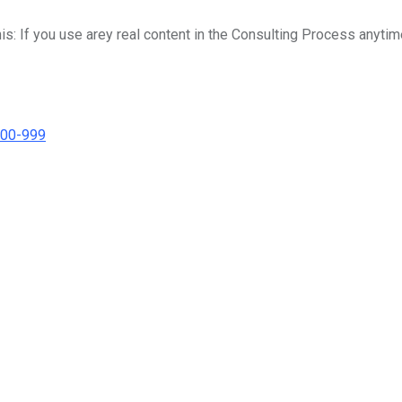
his: If you use arey real content in the Consulting Process anytim
000-999