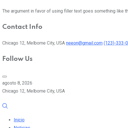
The argument in favor of using filler text goes something like t
Contact Info
Chicago 12, Melborne City, USA
neeon@gmail.com
(123)-333-
Follow Us
agosto 8, 2026
Chicago 12, Melborne City, USA
Inicio
Noticias