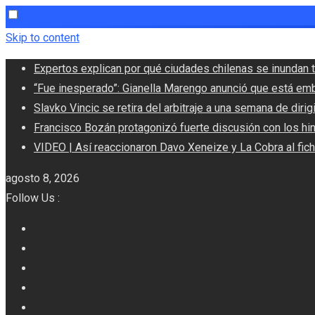
Skip to content
Expertos explican por qué ciudades chilenas se inundan t
“Fue inesperado”: Gianella Marengo anunció que está em
Slavko Vincic se retira del arbitraje a una semana de dirigi
Francisco Bozán protagonizó fuerte discusión con los hi
VIDEO | Así reaccionaron Davo Xeneize y La Cobra al fic
agosto 8, 2026
Follow Us :