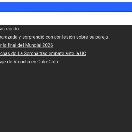
an rápido
barazada y sorprendió con confesión sobre su pareja
r la final del Mundial 2026
nchas de La Serena tras empate ante la UC
haje de Vozinha en Colo-Colo