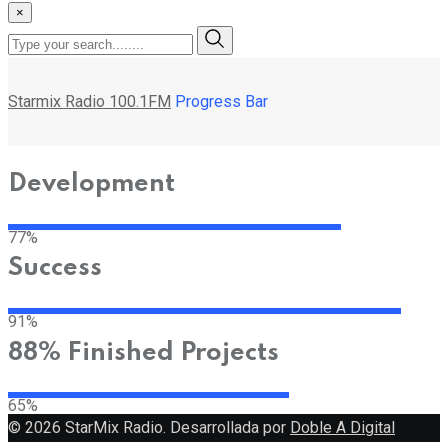
×
Starmix Radio 100.1FM
Progress Bar
Development
77%
Success
91%
88% Finished Projects
65%
© 2026 StarMix Radio. Desarrollada por
Doble A Digital