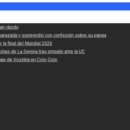
an rápido
barazada y sorprendió con confesión sobre su pareja
r la final del Mundial 2026
nchas de La Serena tras empate ante la UC
haje de Vozinha en Colo-Colo