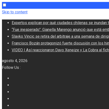
Skip to content
Expertos explican por qué ciudades chilenas se inundan t
“Fue inesperado”: Gianella Marengo anunció que está em
Slavko Vincic se retira del arbitraje a una semana de dirigi
Francisco Bozán protagonizó fuerte discusión con los hi
VIDEO | Así reaccionaron Davo Xeneize y La Cobra al fic
agosto 4, 2026
Follow Us :