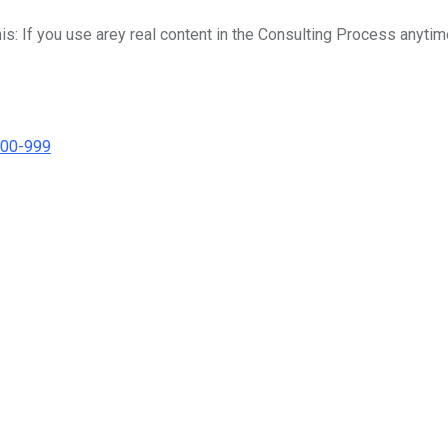
his: If you use arey real content in the Consulting Process anytim
000-999