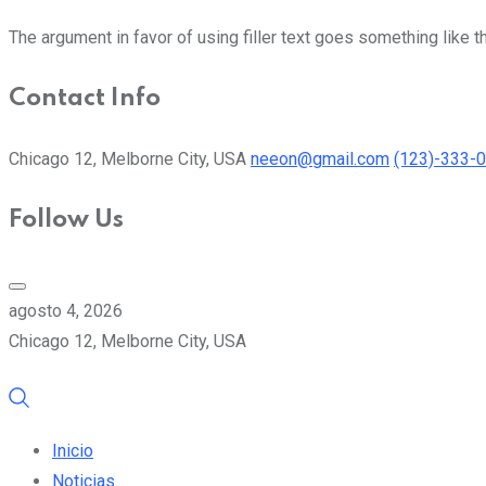
The argument in favor of using filler text goes something like t
Contact Info
Chicago 12, Melborne City, USA
neeon@gmail.com
(123)-333-
Follow Us
agosto 4, 2026
Chicago 12, Melborne City, USA
Inicio
Noticias