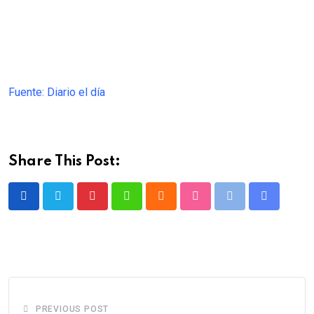
Fuente: Diario el día
Share This Post:
Pinterest
Whatsapp
Cloud
StumbleUpon
Print
Share
via
Email
PREVIOUS POST