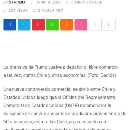
BY
STARMIX
JUNIO 4, 2026
5 MINUTES READ
234
VIEWS
2 MESES AGO
Pinterest
Whatsapp
Cloud
StumbleUpon
Print
Share
via
Email
La ofensiva de Trump vuelve a desafiar al libre comercio,
esta vez, contra Chile y otras economías. (Foto: Cedida)
Una nueva controversia comercial se abrió entre Chile y
Estados Unidos luego que la Oficina del Representante
Comercial de Estados Unidos (USTR) recomendara la
aplicación de nuevos aranceles a productos provenientes de
60 economías, entre ellas Chile, argumentando una
insuficiente acción para impedir el ingreso de bienes