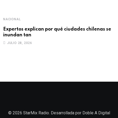
NACIONAL
D
Expertos explican por qué ciudades chilenas se
“
inundan tan
q
JULIO 28, 2026
© 2026 StarMix Radio. Desarrollada por
Doble A Digital