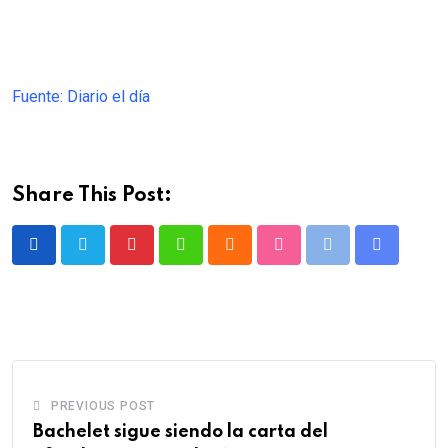
Fuente: Diario el día
Share This Post:
Pinterest
Whatsapp
Cloud
StumbleUpon
Print
Share
via
Email
PREVIOUS POST
Bachelet sigue siendo la carta del