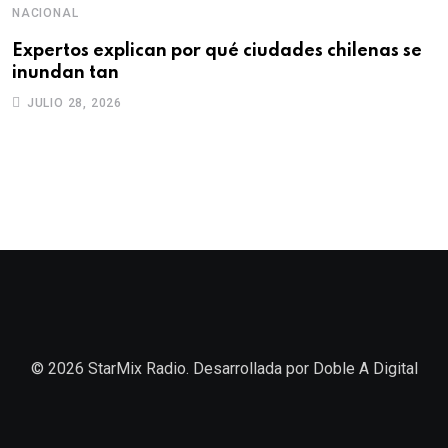
NACIONAL
D
Expertos explican por qué ciudades chilenas se
“
inundan tan
q
JULIO 28, 2026
© 2026 StarMix Radio. Desarrollada por
Doble A Digital