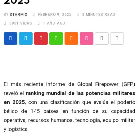
2025
BY
STARMIX
FEBRERO 9, 2025
3 MINUTES READ
3981
VIEWS
1 AÑO AGO
Pinterest
Whatsapp
Cloud
StumbleUpon
Print
Share
via
Email
El más reciente informe de Global Firepower (GFP)
reveló el
ranking mundial de las potencias militares
en 2025
, con una clasificación que evalúa el poderío
bélico de 145 países en función de su capacidad
operativa, recursos humanos, tecnología, equipo militar
y logística.