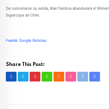
De concretarse su salida, Alan Saldivia abandonará el Monu
Supercopa de Chile.
Fuente: Google Noticias
Share This Post:
Pinterest
Whatsapp
Cloud
StumbleUpon
Print
Share
via
Email