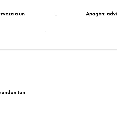
erveza a un
Apagón: advi
inundan tan