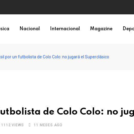
sica
Nacional
Internacional
Magazine
Depo
il por un futbolista de Colo Colo: no jugará el Superclásico
futbolista de Colo Colo: no ju
1112
VIEWS
11 MESES AGO