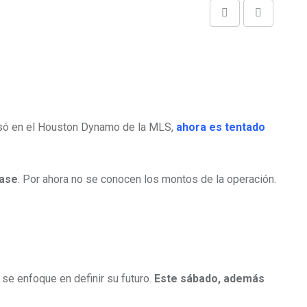
Share
Print
via
Email
esó en el Houston Dynamo de la MLS,
ahora es tentado
pase
. Por ahora no se conocen los montos de la operación.
 se enfoque en definir su futuro.
Este sábado, además