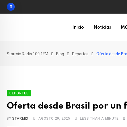
Skip
to
content
Inicio
Noticias
Mú
Starmix Radio 100.1FM
Blog
Deportes
Oferta desde Bras
DEPORTES
Oferta desde Brasil por un 
BY
STARMIX
AGOSTO 29, 2025
LESS THAN A MINUTE