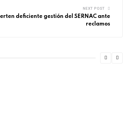
NEXT POST
erten deficiente gestión del SERNAC ante
reclamos
DEPOR
“Fue
JULI