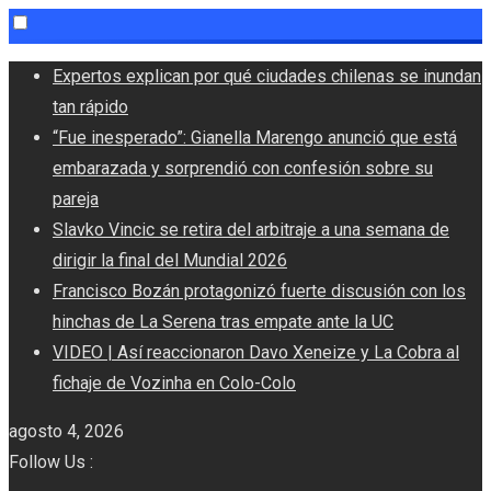
Skip
Expertos explican por qué ciudades chilenas se inundan
to
tan rápido
content
“Fue inesperado”: Gianella Marengo anunció que está
embarazada y sorprendió con confesión sobre su
pareja
Slavko Vincic se retira del arbitraje a una semana de
dirigir la final del Mundial 2026
Francisco Bozán protagonizó fuerte discusión con los
hinchas de La Serena tras empate ante la UC
VIDEO | Así reaccionaron Davo Xeneize y La Cobra al
fichaje de Vozinha en Colo-Colo
agosto 4, 2026
Follow Us :