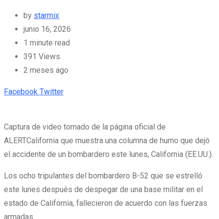
by
starmix
junio 16, 2026
1 minute read
391
Views
2 meses ago
Pinterest
Whatsapp
Cloud
StumbleUpon
Print
Share
Facebook
Twitter
via
Email
Captura de video tomado de la página oficial de
ALERTCalifornia que muestra una columna de humo que dejó
el accidente de un bombardero este lunes, California (EE.UU.).
Los ocho tripulantes del bombardero B-52 que se estrelló
este lunes después de despegar de una base militar en el
estado de California, fallecieron de acuerdo con las fuerzas
armadas.