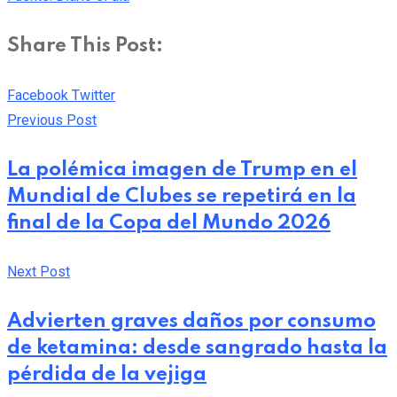
Share This Post:
Pinterest
Whatsapp
Cloud
StumbleUpon
Print
Share
Facebook
Twitter
via
Previous Post
Email
La polémica imagen de Trump en el
Mundial de Clubes se repetirá en la
final de la Copa del Mundo 2026
Next Post
Advierten graves daños por consumo
de ketamina: desde sangrado hasta la
pérdida de la vejiga