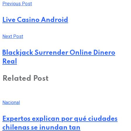
Previous Post
Live Casino Android
Next Post
Blackjack Surrender Online Dinero
Real
Related Post
Nacional
Expertos explican por qué ciudades
chilenas se inundan tan