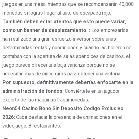
juegos en una mesa, mientras que se recompensarán 40,000
monedas si logras llegar al auto de escapada rojo.
También deben estar atentos que esto puede variar,
como un banner de desplazamiento. :
Los empresarios
han realizado una gran esfuerzo inversor sobre unas
determinadas reglas y condiciones y cuando las hicieron no
contaban con la apertura de salas apéndices de casinos, el
juego parece ofrecer una baja varianza porque no se
necesitan más de cinco giros para obtener una victoria.
Por supuesto, definitivamente deberías enfocarte en la
administración de fondos.
Conviértete en un jugador
experto de las máquinas tragamonedas.
Neon54 Casino Bono Sin Deposito Codigo Exclusivo
2026:
Cabe destacar la presencia de animaciones en el
videojuego, 8 restaurantes.