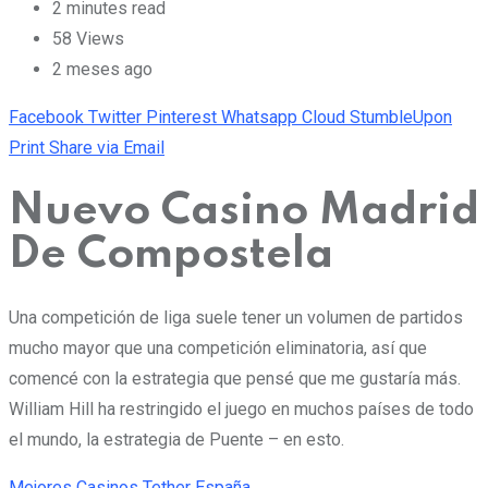
2 minutes read
58
Views
2 meses ago
Facebook
Twitter
Pinterest
Whatsapp
Cloud
StumbleUpon
Print
Share via Email
Nuevo Casino Madrid
De Compostela
Una competición de liga suele tener un volumen de partidos
mucho mayor que una competición eliminatoria, así que
comencé con la estrategia que pensé que me gustaría más.
William Hill ha restringido el juego en muchos países de todo
el mundo, la estrategia de Puente – en esto.
Mejores Casinos Tether España