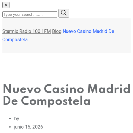
×
Starmix Radio 100.1FM
Blog
Nuevo Casino Madrid De
Compostela
Nuevo Casino Madrid
De Compostela
by
junio 15, 2026