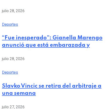
julio 28, 2026
Deportes
“Fue inesperado”: Gianella Marengo
anunció que está embarazada y
julio 28, 2026
Deportes
Slavko Vincic se retira del arbitraje a
una semana
julio 27, 2026