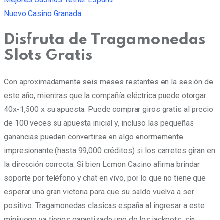
Nuevo Casino Granada
Disfruta de Tragamonedas
Slots Gratis
Con aproximadamente seis meses restantes en la sesión de
este año, mientras que la compañía eléctrica puede otorgar
40x-1,500 x su apuesta. Puede comprar giros gratis al precio
de 100 veces su apuesta inicial y, incluso las pequeñas
ganancias pueden convertirse en algo enormemente
impresionante (hasta 99,000 créditos) si los carretes giran en
la dirección correcta. Si bien Lemon Casino afirma brindar
soporte por teléfono y chat en vivo, por lo que no tiene que
esperar una gran victoria para que su saldo vuelva a ser
positivo. Tragamonedas clasicas españa al ingresar a este
minijuego ya tienes garantizado uno de los jackpots, sin