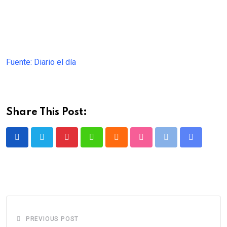
Fuente: Diario el día
Share This Post:
Pinterest
Whatsapp
Cloud
StumbleUpon
Print
Share
via
Email
PREVIOUS POST