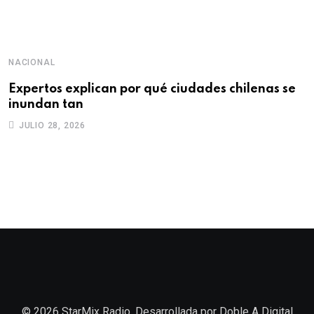
NACIONAL
D
Expertos explican por qué ciudades chilenas se
“
inundan tan
q
JULIO 28, 2026
© 2026 StarMix Radio. Desarrollada por
Doble A Digital