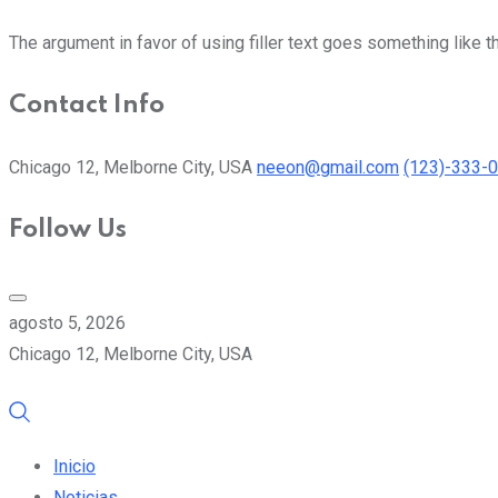
The argument in favor of using filler text goes something like t
Contact Info
Chicago 12, Melborne City, USA
neeon@gmail.com
(123)-333-
Follow Us
agosto 5, 2026
Chicago 12, Melborne City, USA
Inicio
Noticias