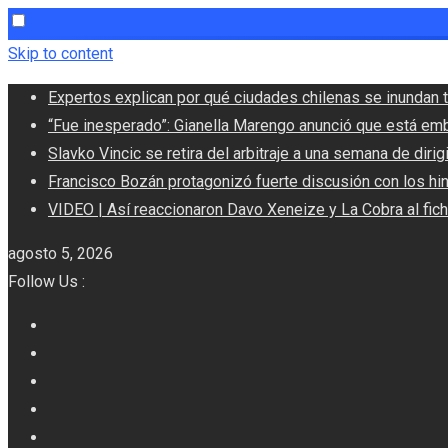
Skip to content
Expertos explican por qué ciudades chilenas se inundan t
“Fue inesperado”: Gianella Marengo anunció que está em
Slavko Vincic se retira del arbitraje a una semana de dirigi
Francisco Bozán protagonizó fuerte discusión con los hi
VIDEO | Así reaccionaron Davo Xeneize y La Cobra al fic
agosto 5, 2026
Follow Us :