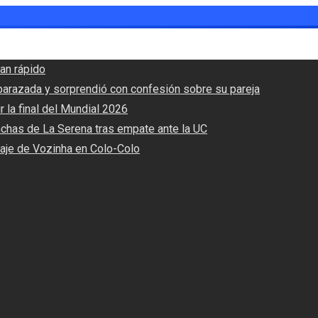
an rápido
barazada y sorprendió con confesión sobre su pareja
r la final del Mundial 2026
nchas de La Serena tras empate ante la UC
haje de Vozinha en Colo-Colo