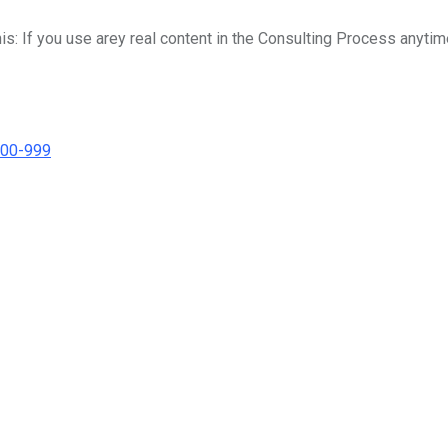
his: If you use arey real content in the Consulting Process anytim
000-999