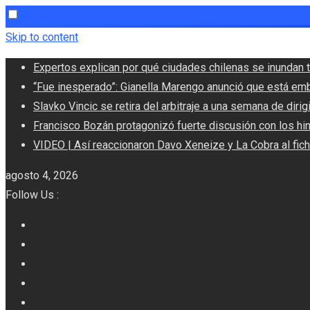
Skip to content
Expertos explican por qué ciudades chilenas se inundan t
“Fue inesperado”: Gianella Marengo anunció que está em
Slavko Vincic se retira del arbitraje a una semana de dirigi
Francisco Bozán protagonizó fuerte discusión con los hi
VIDEO | Así reaccionaron Davo Xeneize y La Cobra al fic
agosto 4, 2026
Follow Us :