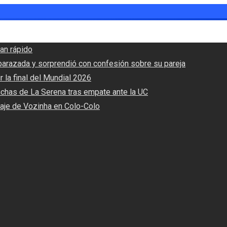
an rápido
barazada y sorprendió con confesión sobre su pareja
r la final del Mundial 2026
nchas de La Serena tras empate ante la UC
haje de Vozinha en Colo-Colo