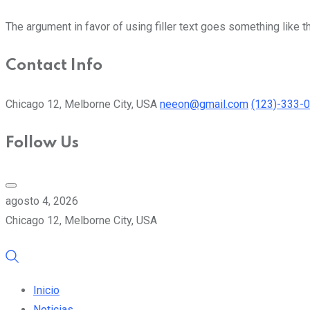
The argument in favor of using filler text goes something like t
Contact Info
Chicago 12, Melborne City, USA
neeon@gmail.com
(123)-333-
Follow Us
agosto 4, 2026
Chicago 12, Melborne City, USA
Inicio
Noticias