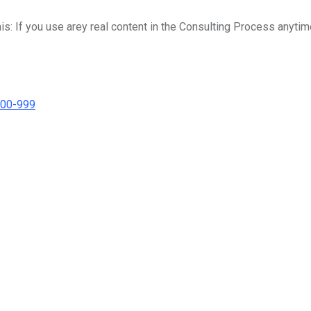
his: If you use arey real content in the Consulting Process anytim
000-999