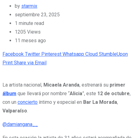
by
starmix
septiembre 23, 2025
1 minute read
1205
Views
11 meses ago
Facebook
Twitter
Pinterest
Whatsapp
Cloud
StumbleUpon
Print
Share via Email
La artista nacional,
Micaela Aranda
, estrenará su
primer
álbum
que llevará por nombre “
Alicia
”, este
12 de octubre
,
con un
concierto
íntimo y especial en
Bar La Morada
,
Valparaíso
.
@damiangana__
En esta ocasión la artista de 31 años estará acompañada de