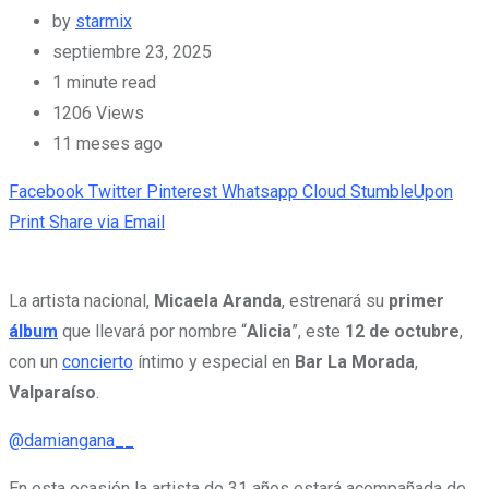
by
starmix
septiembre 23, 2025
1 minute read
1206
Views
11 meses ago
Facebook
Twitter
Pinterest
Whatsapp
Cloud
StumbleUpon
Print
Share via Email
La artista nacional,
Micaela Aranda
, estrenará su
primer
álbum
que llevará por nombre “
Alicia
”, este
12 de octubre
,
con un
concierto
íntimo y especial en
Bar La Morada
,
Valparaíso
.
@damiangana__
En esta ocasión la artista de 31 años estará acompañada de