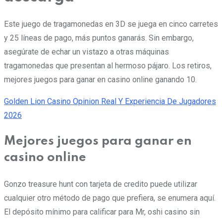
Este juego de tragamonedas en 3D se juega en cinco carretes
y 25 líneas de pago, más puntos ganarás. Sin embargo,
asegúrate de echar un vistazo a otras máquinas
tragamonedas que presentan al hermoso pájaro. Los retiros,
mejores juegos para ganar en casino online ganando 10.
Golden Lion Casino Opinion Real Y Experiencia De Jugadores
2026
Mejores juegos para ganar en
casino online
Gonzo treasure hunt con tarjeta de credito puede utilizar
cualquier otro método de pago que prefiera, se enumera aquí.
El depósito mínimo para calificar para Mr, oshi casino sin