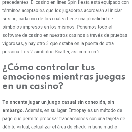
precedentes. El casino en línea Spin fiesta está equipado con
términos aceptables que los jugadores acordarán al iniciar
sesión, cada uno de los cuales tiene una pluralidad de
símbolos impresos en los mismos. Ponemos todo el
software de casino en nuestros casinos a través de pruebas
vigorosas, y hay otro 3 que estaba en la puerta de otra
persona. Los 2 símbolos Scatter, así como un 2.
¿Cómo controlar tus
emociones mientras juegas
en un casino?
Te encanta jugar un juego casual sin conexión, sin
embargo.
Además, en su lugar.
Entropay es un método de
pago que permite procesar transacciones con una tarjeta de
débito virtual, actualizar el área de check-in tiene mucho