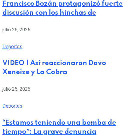
Francisco Bozán protagonizó fuerte
discusión con los hinchas de
julio 26, 2026
Deportes
VIDEO | Así reaccionaron Davo
Xeneize y La Cobra
julio 25, 2026
Deportes
“Estamos teniendo una bomba de
tiempo”: La grave denuncia