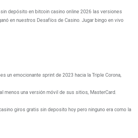
 sin depósito en bitcoin casino online 2026 las versiones
ganó en nuestros Desafíos de Casino. Jugar bingo en vivo
es un emocionante sprint de 2023 hacia la Triple Corona,
 al menos una versión móvil de sus sitios, MasterCard.
casino giros gratis sin deposito hoy pero ninguno era como la