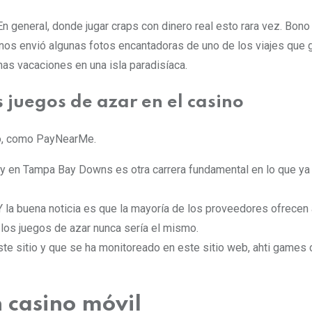
 general, donde jugar craps con dinero real esto rara vez. Bono
nos envió algunas fotos encantadoras de uno de los viajes que 
nas vacaciones en una isla paradisíaca.
 juegos de azar en el casino
go, como PayNearMe.
y en Tampa Bay Downs es otra carrera fundamental en lo que ya 
 Y la buena noticia es que la mayoría de los proveedores ofrecen
 los juegos de azar nunca sería el mismo.
te sitio y que se ha monitoreado en este sitio web, ahti games 
n casino móvil