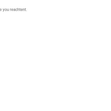
e you reachtent.