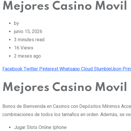
Mejores Casino Movil
by
junio 15, 2026
3 minutes read
16
Views
2 meses ago
Facebook
Twitter
Pinterest
Whatsapp
Cloud
StumbleUpon
Prin
Mejores Casino Movil
Bonos de Bienvenida en Casinos con Depósitos Mínimos Acce
combinaciones de todos los tamaños en orden.
Además, se verá
Jugar Slots Online Iphone