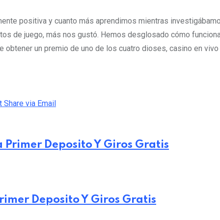
vamente positiva y cuanto más aprendimos mientras investigábamo
itos de juego, más nos gustó. Hemos desglosado cómo funciona 
e obtener un premio de uno de los cuatro dioses, casino en vivo 
t
Share via Email
 Primer Deposito Y Giros Gratis
imer Deposito Y Giros Gratis