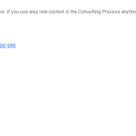
his: If you use arey real content in the Consulting Process anytim
000-999