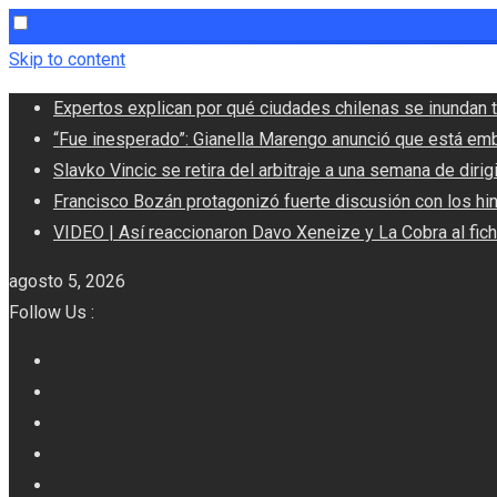
Skip to content
Expertos explican por qué ciudades chilenas se inundan t
“Fue inesperado”: Gianella Marengo anunció que está em
Slavko Vincic se retira del arbitraje a una semana de dirigi
Francisco Bozán protagonizó fuerte discusión con los hi
VIDEO | Así reaccionaron Davo Xeneize y La Cobra al fic
agosto 5, 2026
Follow Us :