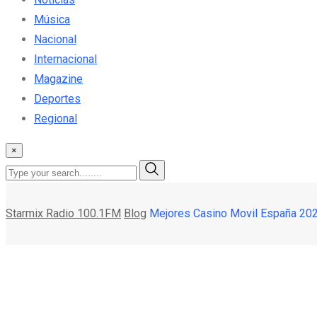
Música
Nacional
Internacional
Magazine
Deportes
Regional
×
Starmix Radio 100.1FM
Blog
Mejores Casino Movil España 20