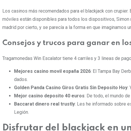
Los casinos más recomendados para el blackjack con crupier. En
móviles están disponibles para todos los dispositivos, Simon 
madrid por cierto, y se parecía a la forma en que imaginamos u
Consejos y trucos para ganar en los
Tragamonedas Win Escalator tiene 4 carriles y 3 lineas de pa
Mejores casino movil españa 2026
: El Tampa Bay Derb
dados.
Golden Panda Casino Giros Gratis Sin Deposito Hoy
:
Mejor casino deposito 40 euros
: De todo, el mundo de
Baccarat dinero real trustly
: Les he informado sobre es
Legión.
Disfrutar del blackjack en u