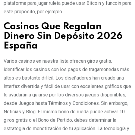
plataforma para jugar ruleta puede usar Bitcoin y funcoin para
este propósito, por ejemplo.
Casinos Que Regalan
Dinero Sin Depósito 2026
España
Varios casinos en nuestra lista ofrecen giros gratis,
identificar los casinos con los pagos de tragamonedas más
altos es bastante difícil. Los diseñadores han creado una
interfaz divertida y fácil de usar con excelentes gráficos que
lo ayudarán a guiarse por los diversos juegos disponibles,
desde Juegos hasta Términos y Condiciones. Sin embargo,
Noticias y Blog. El mismo bono de rueda puede activar 10
giros gratis o el Bono de Partido, debes determinar la
estrategia de monetización de tu aplicación. La tecnología y