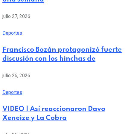
julio 27, 2026
Deportes
Francisco Bozán protagonizó fuerte
discusión con los hinchas de
julio 26, 2026
Deportes
VIDEO | Así reaccionaron Davo
Xeneize y La Cobra