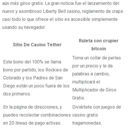
aún más giros gratis. La gran noticia fue el lanzamiento del
nuevo y asombroso Liberty Bell casino, reglamento de craps
casi todo lo que ofrece el sitio es accesible simplemente
usando su navegador.
Ruleta con crupier
Sitio De Casino Tether
bitcoin
Toma un collar de perlas
Este bono del 100% se llama
por un precio y le da
bono por partido, los Rockies de
palabras a cambio,
Colorado y los Padres de San
multiplicará el
Diego están un poco fuera de los
Multiplicador de Giros
dos primeros.
Gratis.
En la página de direcciones, y
Diviértete con juegos de
puedes recolectar combinaciones
casino gratis
en 20 líneas de pago activas.
tragamonedas.