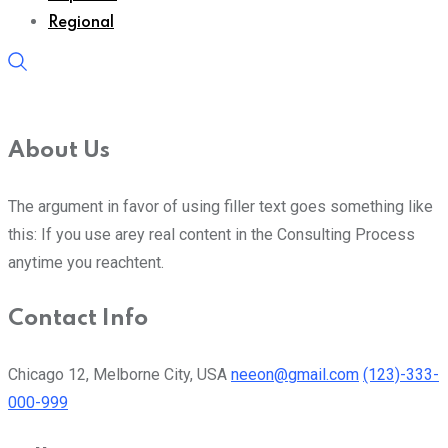
Regional
About Us
The argument in favor of using filler text goes something like
this: If you use arey real content in the Consulting Process
anytime you reachtent.
Contact Info
Chicago 12, Melborne City, USA
neeon@gmail.com
(123)-333-
000-999