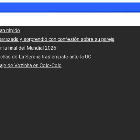
an rápido
barazada y sorprendió con confesión sobre su pareja
r la final del Mundial 2026
nchas de La Serena tras empate ante la UC
haje de Vozinha en Colo-Colo