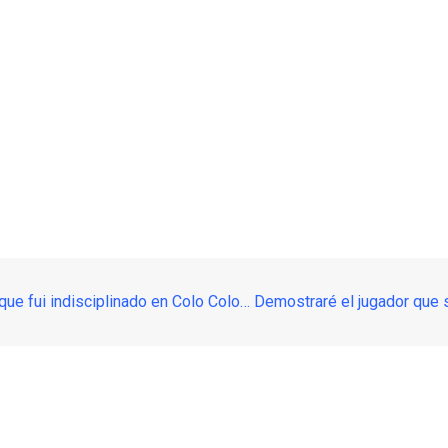
ue fui indisciplinado en Colo Colo… Demostraré el jugador que s