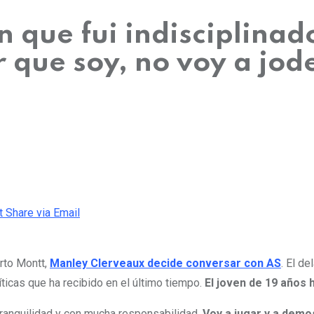
 que fui indisciplinad
 que soy, no voy a jod
t
Share via Email
rto Montt,
Manley Clerveaux decide conversar con AS
. El d
íticas que ha recibido en el último tiempo.
El joven de 19 años 
ranquilidad y con mucha responsabilidad.
Voy a jugar y a demos