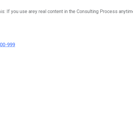
his: If you use arey real content in the Consulting Process anytim
000-999