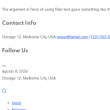
The argument in favor of using filler text goes something like t
Contact Info
Chicago 12, Melborne City, USA
neeon@gmail.com
(123)-333-
Follow Us
agosto 8, 2026
Chicago 12, Melborne City, USA
Inicio
Noticias