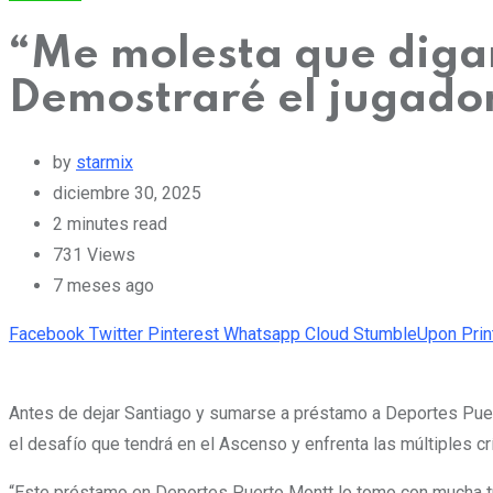
“Me molesta que digan
Demostraré el jugador
by
starmix
diciembre 30, 2025
2 minutes read
731
Views
7 meses ago
Facebook
Twitter
Pinterest
Whatsapp
Cloud
StumbleUpon
Prin
Antes de dejar Santiago y sumarse a préstamo a Deportes Pue
el desafío que tendrá en el Ascenso y enfrenta las múltiples cr
“Este préstamo en Deportes Puerto Montt lo tomo con mucha t