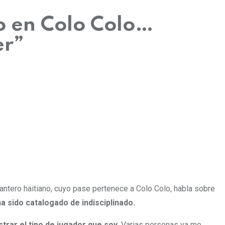
o en Colo Colo…
er”
elantero haitiano, cuyo pase pertenece a Colo Colo, habla sobre
ha sido catalogado de indisciplinado.
trar el tipo de jugador que soy.
Varias personas ya me