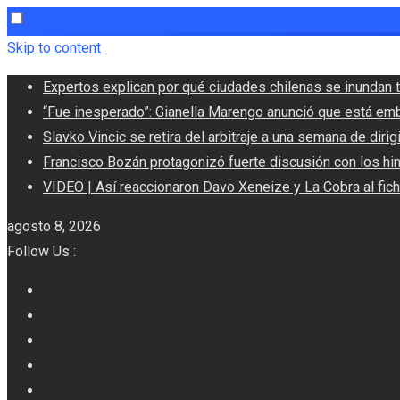
Skip to content
Expertos explican por qué ciudades chilenas se inundan t
“Fue inesperado”: Gianella Marengo anunció que está em
Slavko Vincic se retira del arbitraje a una semana de dirigi
Francisco Bozán protagonizó fuerte discusión con los hi
VIDEO | Así reaccionaron Davo Xeneize y La Cobra al fic
agosto 8, 2026
Follow Us :