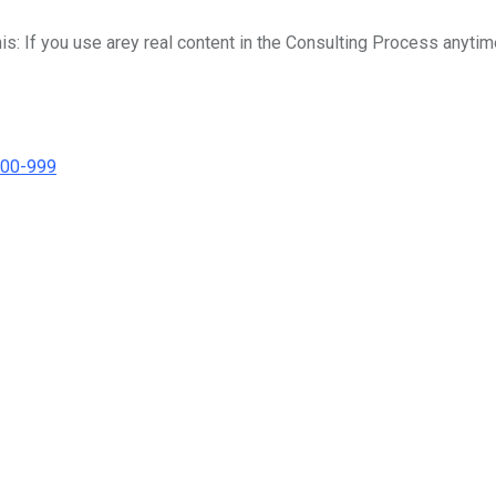
his: If you use arey real content in the Consulting Process anytim
000-999