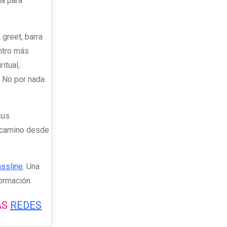
da para
greet, barra
entro más
itual,
. No por nada
sus
u camino desde
ssline
. Una
formación.
AS
REDES