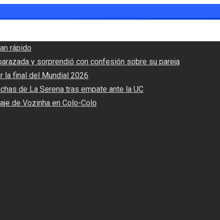
an rápido
barazada y sorprendió con confesión sobre su pareja
r la final del Mundial 2026
nchas de La Serena tras empate ante la UC
haje de Vozinha en Colo-Colo