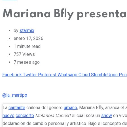
Mariana Bfly present
by
starmix
enero 17, 2026
1 minute read
757
Views
7 meses ago
Facebook
Twitter
Pinterest
Whatsapp
Cloud
StumbleUpon
Prin
@la_martipo
La
cantante
chilena del género
urbano
, Mariana Bfly, arranca el
nuevo
concierto
Metanoia Concert
el cual será un
show
en vivo
declaración de cambio personal y artístico. Bajo el concepto de