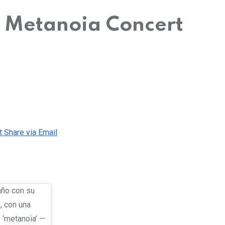
a Metanoia Concert
t
Share via Email
 año con su
, con una
 ‘metanoia’ —