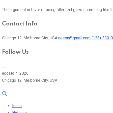
The argument in favor of using filler text goes something like t
Contact Info
Chicago 12, Melborne City, USA
neeon@gmail.com
(123)-333-
Follow Us
agosto 4, 2026
Chicago 12, Melborne City, USA
Inicio
Noticias