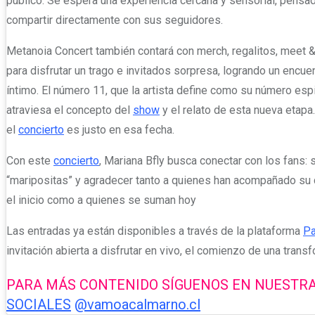
público. Se espera una experiencia cercana y sensorial, pensa
compartir directamente con sus seguidores.
Metanoia Concert también contará con merch, regalitos, meet & 
para disfrutar un trago e invitados sorpresa, logrando un encu
íntimo. El número 11, que la artista define como su número espir
atraviesa el concepto del
show
y el relato de esta nueva etapa
el
concierto
es justo en esa fecha.
Con este
concierto
, Mariana Bfly busca conectar con los fans: 
“maripositas” y agradecer tanto a quienes han acompañado s
el inicio como a quienes se suman hoy
Las entradas ya están disponibles a través de la plataforma
Pa
invitación abierta a disfrutar en vivo, el comienzo de una trans
PARA MÁS CONTENIDO SÍGUENOS EN NUESTR
SOCIALES
@vamoacalmarno.cl