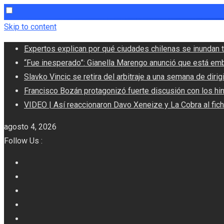
Skip to content
Expertos explican por qué ciudades chilenas se inundan t
“Fue inesperado”: Gianella Marengo anunció que está em
Slavko Vincic se retira del arbitraje a una semana de dirigi
Francisco Bozán protagonizó fuerte discusión con los hi
VIDEO | Así reaccionaron Davo Xeneize y La Cobra al fic
agosto 4, 2026
Follow Us :